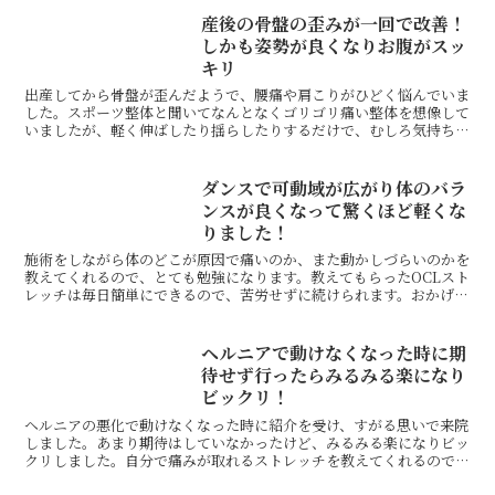
産後の骨盤の歪みが一回で改善！
しかも姿勢が良くなりお腹がスッ
キリ
出産してから骨盤が歪んだようで、腰痛や肩こりがひどく悩んでいま
した。スポーツ整体と聞いてなんとなくゴリゴリ痛い整体を想像して
いましたが、軽く伸ばしたり揺らしたりするだけで、むしろ気持ちい
いくらい。それでもやってもらっている間にどんどん体が楽...
ダンスで可動域が広がり体のバラ
ンスが良くなって驚くほど軽くな
りました！
施術をしながら体のどこが原因で痛いのか、また動かしづらいのかを
教えてくれるので、とても勉強になります。教えてもらったOCLスト
レッチは毎日簡単にできるので、苦労せずに続けられます。おかげで
股関節の可動域が広がり、体のバランスも良くなって体が...
ヘルニアで動けなくなった時に期
待せず行ったらみるみる楽になり
ビックリ！
ヘルニアの悪化で動けなくなった時に紹介を受け、すがる思いで来院
しました。あまり期待はしていなかったけど、みるみる楽になりビッ
クリしました。自分で痛みが取れるストレッチを教えてくれるので、
生活が楽になりました。動けるのは幸せだなと改めて感じま...