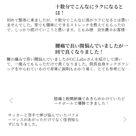
十数分でこんなにラクになると
は！
初めて整体に来ましたが、十数分でこんなに体がラクになるとは思い
ませんでした。家でも簡単にできるストレッチを教えてもらったの
で、しっかり続けていこうと思います。ともみ様 会社員※お客様の
感想であり、効果効能を保証するものではありません。
腰痛で長い間悩んでいましたが一
回で良くなりました！
腰の痛みで長い間悩んでいましたがO.C.Laboさんを紹介して頂い
て、一度みてもらっただけで良くなりました。院長自身キックボクシ
ングをやられているので非常に説明もわかり易く、とても参考になり
ました。これからも教えていただいたストレッチを続け...
膝痛と股関節痛であきらめかけていたビ
ーチボールで優勝できました！
サッカーと空手で伸び悩んでいたパフォ
ーマンスがあがっただけでなく怪我知ら
ずになりました。