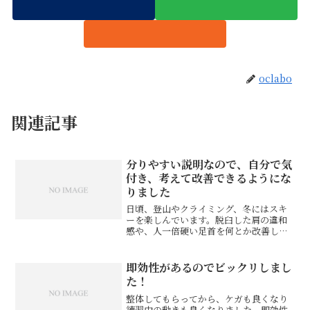
oclabo
関連記事
分りやすい説明なので、自分で気
付き、考えて改善できるようにな
りました
日頃、登山やクライミング、冬にはスキ
ーを楽しんでいます。脱臼した肩の違和
感や、人一倍硬い足首を何とか改善した
いと思い、押方先生に診てもらい始めま
した。痛みが出る原因や、うまく体を動
かすことができない原因をとてもよく分
即効性があるのでビックリしまし
かりやすく説明しながら治...
た！
整体してもらってから、ケガも良くなり
練習中の動きも良くなりました。即効性