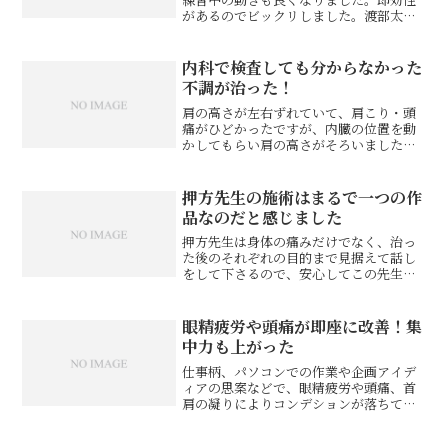
があるのでビックリしました。渡部太基
様 プロキックボクサー※お客様の感想
であり、効果効能を保証するものではあ
りません。同じ症状でお悩みのお客さま
内科で検査しても分からなかった
の声自分の身体を学びたい...
不調が治った！
肩の高さが左右ずれていて、肩こり・頭
痛がひどかったですが、内臓の位置を動
かしてもらい肩の高さがそろいました！
頬骨の位置も左右ずれていましたが頭蓋
骨を動かしてもらって治りました！内科
で検査しても体調不良の原因が分からず
押方先生の施術はまるで一つの作
困っていたので、治って良...
品なのだと感じました
押方先生は身体の痛みだけでなく、治っ
た後のそれぞれの目的まで見据えて話し
をして下さるので、安心してこの先生に
自分の身体を委ねようという気持ちにな
ります。施術はソフトタッチで凄く気持
ちいいだけでなく、施術をして頂いてる
眼精疲労や頭痛が即座に改善！集
途中の時点で呼吸がしやす...
中力も上がった
仕事柄、パソコンでの作業や企画アイデ
ィアの思案などで、眼精疲労や頭痛、首
肩の凝りによりコンデションが落ちてし
まうのですが、頭蓋骨矯正の施術をして
もらうと即座に状態が改善され、視界の