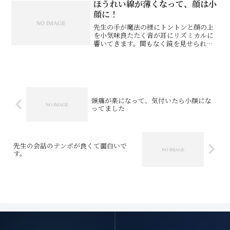
広さも一気に広がる感覚があります。そ
ほうれい線が薄くなって、顔は小
の後の仕事の集中力やパフ...
顔に！
先生の手が魔法の様にトントンと顔の上
を小気味良たたく音が耳にリズミカルに
響いてきます。間もなく鏡を見せられた
ら、なんとずっと気にしていたほうれい
線が薄くなるというか消えそうになって
顔はなんだか小顔になっていました。米
倉峯子様 美容師※お客様...
頭痛が楽になって、気付いたら小顔にな
ってました
先生の会話のテンポが良くて面白いで
す。