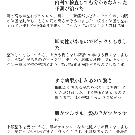
内科で検査しても分からなかった
不調が治った！
肩の高さが左右ずれていて、肩こり・頭痛がひどかったですが、内臓
の位置を動かしてもらい肩の高さがそろいました！頬骨の位置も左右
ずれていましたが頭蓋骨を動かしてもらって治りました！内科で検査
しても体調不良の原因が分からず困っていたので、治って良...
即効性があるのでビックリしまし
た！
整体してもらってから、ケガも良くなり練習中の動きも良くなりまし
た。即効性があるのでビックリしました。渡部太基様 プロキックボ
クサー※お客様の感想であり、効果効能を保証するものではありませ
ん。同じ症状でお悩みのお客さまの声自分の身体を学びたい...
すぐ効果がわかるので驚き！
無理なく体のゆがみやバランスを直して
いただけました。すぐ効果がわかるので
驚きます。体の中はしっかりつながって
いるんだと実感します。ＯＣＬストレッ
チは、ほんの少し軽く動かす程度で大き
な効果が出るのは本当にスゴいです。バ
肌がツルツル、髪の毛がツヤツヤ
キバキ鳴らせるわけでもな...
に！
小顔整体を受けてから、肌がツルツルになり化粧ノリが良くなりまし
た。髪にもツヤが出てきて、びっくりです。小顔整体なのに、全身の