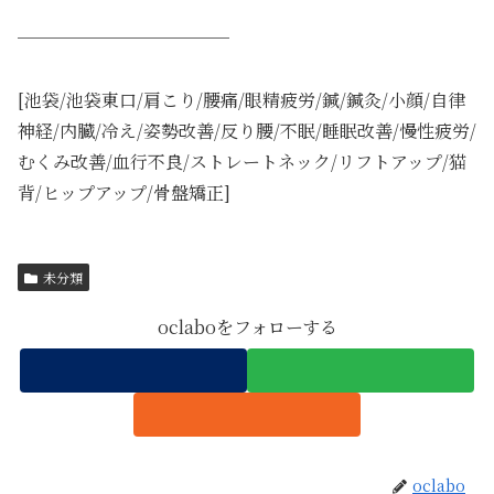
────────────
[池袋/池袋東口/肩こり/腰痛/眼精疲労/鍼/鍼灸/小顔/自律
神経/内臓/冷え/姿勢改善/反り腰/不眠/睡眠改善/慢性疲労/
むくみ改善/血行不良/ストレートネック/リフトアップ/猫
背/ヒップアップ/骨盤矯正]
未分類
oclaboをフォローする
oclabo