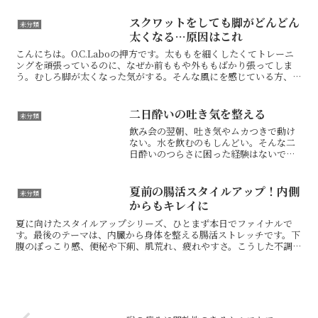
ぎて自律神経を乱し「寒暖差疲労」を引
き起こします。この疲労を放っておく
スクワットをしても脚がどんどん
未分類
と、頭痛やイライラ...
太くなる…原因はこれ
こんにちは。O.C.Laboの押方です。太ももを細くしたくてトレーニ
ングを頑張っているのに、なぜか前ももや外ももばかり張ってしま
う。むしろ脚が太くなった気がする。そんな風にを感じている方、い
ませんか？スクワットやランジなど、運動自体は間違っ...
二日酔いの吐き気を整える
未分類
飲み会の翌朝、吐き気やムカつきで動け
ない。水を飲むのもしんどい。そんな二
日酔いのつらさに困った経験はないでし
ょうか。二日酔いの不調は、単に「お酒
が残っている」というだけでなく、胃腸
への負担や脱水、身体全体の緊張などが
夏前の腸活スタイルアップ！内側
未分類
重なって、思った以上に強...
からもキレイに
夏に向けたスタイルアップシリーズ、ひとまず本日でファイナルで
す。最後のテーマは、内臓から身体を整える腸活ストレッチです。下
腹のぽっこり感、便秘や下痢、肌荒れ、疲れやすさ。こうした不調
は、腸の働きだけでなく、骨盤や股関節、自律神経の乱れとも関...