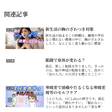
関連記事
新生活の胸のざわつき対策
未分類
新生活が始まるこの時期は、職場や学校
など慣れない環境の中で、胸がざわざわ
したり、なんとなく落ち着かない感覚が
出やすくなります。「理由はわからない
けれど胸が苦しい」「呼吸が浅くて、気
持ちまで落ち着かない」そんな状態が続
くと、仕事や家事、趣味に...
眼鏡で身体が変わる？
未分類
最近、新しく眼鏡を作りました。きっか
けは、脳や神経の勉強を通して、改めて
「目の入力」の大切さを感じたことで
す。今回作ったのは、ただ視力を上げる
ためだけの眼鏡ではなく、目の位置、つ
まり眼位や両目の使い方まで変える眼鏡
寒暖差で頭痛やだるくなる寒暖差
未分類
です。実際に使ってみて一番...
疲労のセルフケア
こんにちは。O.C.Laboの押方です。最近
「だるい」「疲れやすい」「眠れない」
といった症状はありませんか？急な寒暖
差は、体温調節のために身体が頑張りす