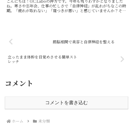
こんにちは！O.C.Laboの押方です。今年も残りわずかとなりました
ね。寒さや忘年会、仕事の忙しさで「自律神経」が乱れがちなこの時
期。「疲れが取れない」「寝つきが悪い」と感じていませんか？そん
な時は、湯船に浸かってリラックスするのが一番です...
腸脳相関で美容と自律神経を整える
立ったまま体幹を目覚めさせる簡単スト
レッチ
コメント
コメントを書き込む
ホーム
未分類