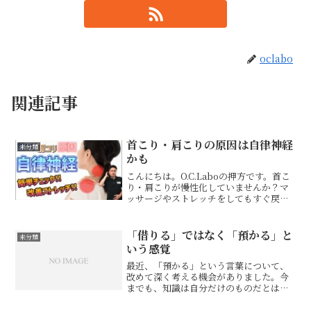
oclabo
関連記事
首こり・肩こりの原因は自律神経
未分類
かも
こんにちは。O.C.Laboの押方です。首こ
り・肩こりが慢性化していませんか？マ
ッサージやストレッチをしてもすぐ戻
る。そんな慢性的な肩こりの原因は、筋
肉そのものではなく「自律神経の乱れ」
にあるかもしれません。ストレスや緊張
「借りる」ではなく「預かる」と
未分類
状態が続くと、交感...
いう感覚
最近、「預かる」という言葉について、
改めて深く考える機会がありました。今
までも、知識は自分だけのものだとは思
っていませんでした。治療の知識も、身
体の見方も、技術も、すべて先人たちが