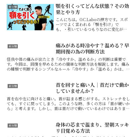
積み重ねてきてくれたものです。よく
顎を引くってどんな状態？その効
未分類
「巨人の肩の上に立つ」とい...
果とやり方
こんにちは。O.C.Laboの押方です。スポ
ーツでよく言われる「顎を引け」で
も、・引いているつもりなのに変化がな
い・むしろ体幹が弱くなる・首が固まる
感じがするそんな方は、引き方を間違え
ている可能性があります。顎を正しく引
痛みがある時冷やす？温める？早
未分類
くメリットは大きく2...
期回復の為の判断方法
怪我や体の痛みが出たとき「冷やすか、温めるか」の判断は重要で
す。今回は、回復を早めるための簡単な判断方法を解説します。痛み
の種類で判断するシンプルなルール「冷やす」か「温める」かは、あ
なたの痛みがどちらの状態にあるかで決まります。【冷やすべ...
首を回すと痛い人｜首だけで動か
未分類
していませんか？
首を右や左に向けると痛い。首が詰まる感じがする。ストレッチをし
ても、すぐに戻ってしまう。このような時、多くの方は「首が硬いか
ら」と考えます。しかし、首は首だけで動いているわけではありませ
ん。手や足を動かす時も、体幹がうまく使えているかで動き...
身体の芯まで温まり、翌朝スッキ
未分類
リ目覚める方法