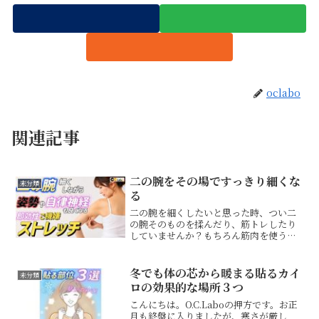
oclabo
関連記事
二の腕をその場ですっきり細くな
未分類
る
二の腕を細くしたいと思った時、つい二
の腕そのものを揉んだり、筋トレしたり
していませんか？もちろん筋肉を使うこ
とは大切です。ですが、頑張っているの
に変わらない場合、見るべき場所は二の
腕そのものではないかもしれません。今
冬でも体の芯から暖まる貼るカイ
未分類
回の動画では、二の腕がそ...
ロの効果的な場所３つ
こんにちは。O.C.Laboの押方です。お正
月も終盤に入りましたが、寒さが厳し