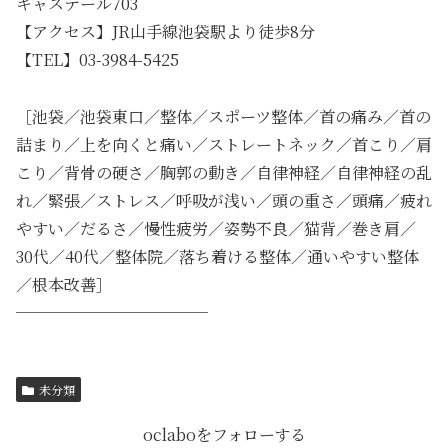
キャステール703
【アクセス】JR山手線池袋駅より徒歩8分
【TEL】03-3984-5425
［池袋／池袋東口／整体／スポーツ整体／首の痛み／首の
詰まり／上を向くと痛い／ストレートネック／首こり／肩
こり／背骨の硬さ／胸郭の動き／自律神経／自律神経の乱
れ／緊張／ストレス／呼吸が浅い／頭の重さ／頭痛／疲れ
やすい／だるさ／慢性疲労／姿勢不良／猫背／巻き肩／
30代／40代／整体院／落ち着ける整体／通いやすい整体
／根本改善］
────────────
未分類
oclaboをフォローする