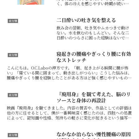
く、体の冷えを感じやすい時期が続いて
います。この時期は、「体がなかなか温
まらない」「冷えから肩や腰がつらい」
と感じる方も多いのではないでしょう
二日酔いの吐き気を整える
未分類
か。そんな時に手軽に...
飲み会の翌朝、吐き気やムカつきで動け
ない。水を飲むのもしんどい。そんな二
日酔いのつらさに困った経験はないでし
ょうか。二日酔いの不調は、単に「お酒
が残っている」というだけでなく、胃腸
への負担や脱水、身体全体の緊張などが
寝起きの腰痛やぎっくり腰に有効
未分類
重なって、思った以上に強...
なストレッチ
こんにちは。O.C.Laboの押方です。「朝、起き上がる瞬間に腰が怖
い」「寝ている間に固まって、動き出しがつらい」こうした悩みは、
腰痛やぎっくり腰を経験したことがある方ほど強く感じやすいもので
す。寝起きの腰の痛みは、単に筋肉が硬いだけでなく...
『廃用身』を観て考えた、脳のリ
未分類
ソースと身体の再設計
映画『廃用身』を観てきました。内容の賛否や、作品としての評価は
他の方に任せるとして、僕が一番興味深く感じたのは、四肢への処置
によって、認知面や性格、気持ちの軽さに変化が起きるという描写で
した。先に誤解のないように書いておくと、これは身体を切...
なかなか治らない慢性腰痛の原因
未分類