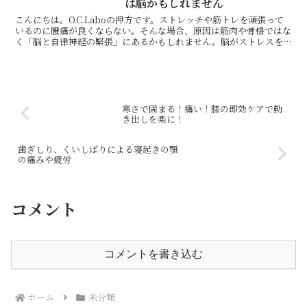
は脳かもしれません
こんにちは。O.C.Laboの押方です。ストレッチや筋トレを頑張って
いるのに腰痛が良くならない。そんな場合、原因は筋肉や骨格ではな
く「脳と自律神経の緊張」にあるかもしれません。脳がストレスを
感じると、無意識に体は緊張します。その緊張が続くこ...
寒さで固まる！痛い！膝の即効ケアで動
き出しを楽に！
歯ぎしり、くいしばりによる寝起きの顎
の痛みや疲労
コメント
コメントを書き込む
ホーム
未分類