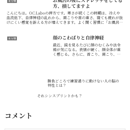
お風呂の後にストレッチをしてる
未分類
動画では、お尻からくる痛みや...
方、損してますよ
こんにちは。O.C.Laboの押方です。寒さが続くこの時期は、冷えや
血流低下、自律神経の乱れから、肩こりや首の重さ、寝ても疲れが抜
けにくい感覚を訴える方が増えてきます。よく聞く習慣に「お風呂上
がりのストレッチ」がありますが、体の状態を考える...
顔のこわばりと自律神経
未分類
最近、鏡を見るたびに顔のむくみや法令
線が気になる。表情が硬く、顔全体が重
く感じる。さらに、首こり、肩こり、頭
の重さ、気分のモヤモヤも抜けにくい。
そんな不調は、単なる美容の問題ではな
く、顔のこわばりと自律神経の乱れが関
係しているかもしれません...
勝負どころで練習通りに動けない人の脳の
特性とは？
それシンスプリントかも？
コメント