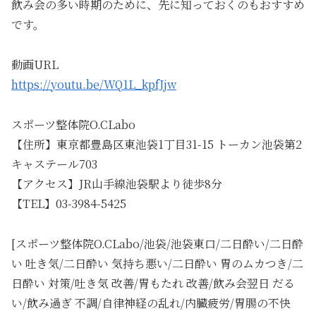
飲み会の多い時期のために、先に知っておくのもおすすめ
です。
動画URL
https://youtu.be/WQ1L_kpfJjw
スポーツ整体院O.CLabo
【住所】東京都豊島区東池袋1丁目31-15 トーカン池袋第2
キャステール703
【アクセス】JR山手線池袋駅より徒歩8分
【TEL】03-3984-5425
[スポーツ整体院O.CLabo/池袋/池袋東口/二日酔い/二日酔
い 吐き気/二日酔い 気持ち悪い/二日酔い 胃のムカつき/二
日酔い 対策/吐き気 改善/胃もたれ 改善/飲み会翌日 だる
い/飲み過ぎ 不調/自律神経の乱れ/内臓疲労/胃腸の不快