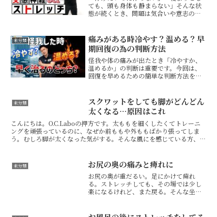
ても、頭も身体も静まらない」そんな状
態が続くとき、問題は気合いや意志の弱
さではなく、身体が緊張モードから抜け
られていないことがあります。ストレス
やプレッシャーが重なると、交感神経が
痛みがある時冷やす？温める？早
未分類
優位になり、首や肩のこわ...
期回復の為の判断方法
怪我や体の痛みが出たとき「冷やすか、
温めるか」の判断は重要です。今回は、
回復を早めるための簡単な判断方法を解
説します。痛みの種類で判断するシンプ
ルなルール「冷やす」か「温める」か
は、あなたの痛みがどちらの状態にある
スクワットをしても脚がどんどん
未分類
かで決まります。【冷やすべ...
太くなる…原因はこれ
こんにちは。O.C.Laboの押方です。太ももを細くしたくてトレーニ
ングを頑張っているのに、なぜか前ももや外ももばかり張ってしま
う。むしろ脚が太くなった気がする。そんな風にを感じている方、い
ませんか？スクワットやランジなど、運動自体は間違っ...
お尻の奥の痛みと痺れに
未分類
お尻の奥が重だるい。足にかけて痺れ
る。ストレッチしても、その場では少し
楽になるけれど、また戻る。そんな坐骨
神経痛の中には、ただ硬いだけではな
く、梨状筋がうまく働けていないことが
関わっているケースがあります。今回の