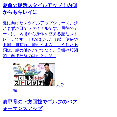
夏前の腸活スタイルアップ！内側
からもキレイに
夏に向けたスタイルアップシリーズ、ひ
とまず本日でファイナルです。最後のテ
ーマは、内臓から身体を整える腸活スト
レッチです。下腹のぽっこり感、便秘や
下痢、肌荒れ、疲れやすさ。こうした不
調は、腸の働きだけでなく、骨盤や股関
節、自律神経の乱れとも関...
未分
類
肩甲骨の下方回旋でゴルフのパフ
ォーマンスアップ