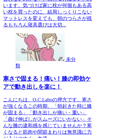
います。気づけば家に枕が何個もある高
い枕を買ったのに、結局しっくりこない
マットレスを変えても、朝のつらさが残
るもちろん寝具選びは大切...
未分
類
寒さで固まる！痛い！膝の即効ケ
アで動き出しを楽に！
こんにちは、O.C.Laboの押方です。寒さ
が強くなるこの時期、「朝起きた時に膝
が固まる」「動き出しが痛い・重い」
「曲げ伸ばしがスムーズにいかない」そ
んな膝の違和感を感じていませんか？寒
くなると筋肉や関節まわりは無意識に力