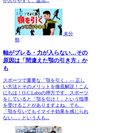
が入りやすく、血流...
未分
類
軸がブレる・力が入らない…その
原因は「間違えた顎の引き方」か
も
スポーツで重要な「顎を引く」— 正し
い方法とそのメリットを徹底解説！こん
にちは！O.C.Laboの押方です。スポーツ
をしていると「顎を引け！」という指導
を受けることがありますよね。でも、
「顎を引いてもイマイチ効果を感じられ
ない…」という人も...