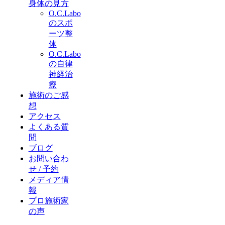
身体の見方
O.C.Labo
のスポ
ーツ整
体
O.C.Labo
の自律
神経治
療
施術のご感
想
アクセス
よくある質
問
ブログ
お問い合わ
せ / 予約
メディア情
報
プロ施術家
の声