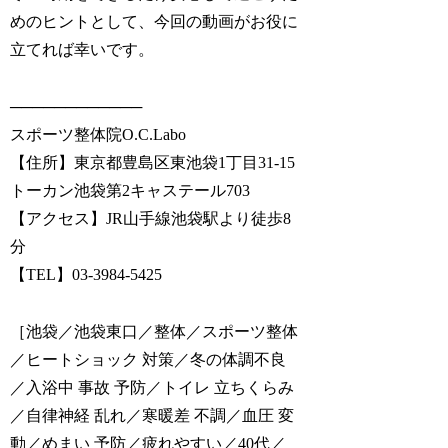
めのヒントとして、今回の動画がお役に
立てれば幸いです。
────────────
スポーツ整体院O.C.Labo
【住所】東京都豊島区東池袋1丁目31-15
トーカン池袋第2キャステール703
【アクセス】JR山手線池袋駅より徒歩8
分
【TEL】03-3984-5425
［池袋／池袋東口／整体／スポーツ整体
／ヒートショック 対策／冬の体調不良
／入浴中 事故 予防／トイレ 立ちくらみ
／自律神経 乱れ／寒暖差 不調／血圧 変
動／めまい 予防／疲れやすい／40代／