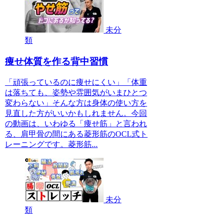
未分
類
痩せ体質を作る背中習慣
「頑張っているのに痩せにくい」「体重
は落ちても、姿勢や雰囲気がいまひとつ
変わらない」そんな方は身体の使い方を
見直した方がいいかもしれません。今回
の動画は、いわゆる「痩せ筋」と言われ
る、肩甲骨の間にある菱形筋のOCL式ト
レーニングです。菱形筋...
未分
類