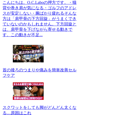
こんにちは。O.C.Laboの押方です。・猫
背や巻き肩が気になる・ゴルフのアドレ
スが安定しない・腕ばかり疲れるそんな
方は「肩甲骨の下方回旋」がうまくでき
ていないのかもしれません。下方回旋と
は、肩甲骨を下げながら寄せる動きで
す。この動きが不足...
首の後ろのつまりや痛みを簡単改善セル
フケア
スクワットをしても脚がどんどん太くな
る…原因はこれ