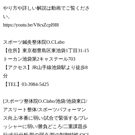
やり方や詳しい解説は動画でご覧くださ
い。
https://youtu.be/V8csZcpI9I8
スポーツ鍼灸整体院O.CLabo
【住所】東京都豊島区東池袋1丁目31-15
トーカン池袋第2キャステール703
【アクセス】JR山手線池袋駅より徒歩8
分
【TEL】03-3984-5425
[スポーツ整体院O.Clabo/池袋/池袋東口/
アスリート整体/スポーツパフォーマン
ス向上/本番に弱い/試合で緊張する/プレ
ッシャーに弱い/勝負どころ/二重課題歩
行/歩行分析/脳の弱点/脳の制御特性/OCL