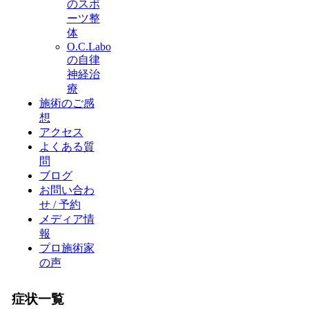
のスポ
ーツ整
体
O.C.Labo
の自律
神経治
療
施術のご感
想
アクセス
よくある質
問
ブログ
お問い合わ
せ / 予約
メディア情
報
プロ施術家
の声
症状一覧