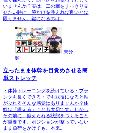
いませんか？実は、二の腕をすっきり見
せたい時に、腕だけを整えれば良いとは
限りません。鍵になるのは...
未分
類
立ったまま体幹を目覚めさせる簡
単ストレッチ
・体幹トレーニングを続けている・プラ
ンクも長くできる・でも競技になると軸
がぶれるそんな感覚はありませんか？体
幹は「鍛える」ことも大切です。しかし
その前に、鍛えられる状態をつくること
が重要です。ポジションが整っていない
まま負荷をかけても、本来...