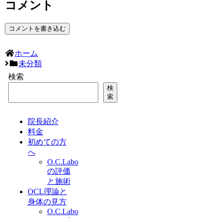
コメント
コメントを書き込む
ホーム
未分類
検索
検
索
院長紹介
料金
初めての方
へ
O.C.Labo
の評価
と施術
OCL理論と
身体の見方
O.C.Labo