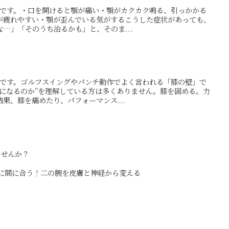
の押方です。・口を開けると顎が痛い・顎がカクカク鳴る、引っかかる
が疲れやすい・顎が歪んでいる気がするこうした症状があっても、
…」「そのうち治るかも」と、そのま...
の押方です。ゴルフスイングやパンチ動作でよく言われる「膝の壁」で
壁になるのか”を理解している方は多くありません。膝を固める。力
果、膝を痛めたり、パフォーマンス...
ませんか？
に間に合う！二の腕を皮膚と神経から変える