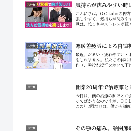
気持ちが沈みやすい時
未分類
こんにちは。O.C.Labo
張しやすく、気持ちが沈みや
覚は、忙しさやストレスが続く
寒暖差疲労による自律
未分類
最近、だるい・疲れやすい・
もしれません。私たちの体は
作り、暑ければ汗をかいて下げ
開業20周年で治療家
未分類
今日は、僕の治療の師匠とお
ってばかりなのですが、O.C.
この年2回だけは、僕から師匠
その顎の痛み、顎関節
未分類