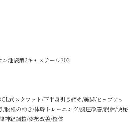
カン池袋第2キャステール703
口/OCL式スクワット/下半身引き締め/美脚/ヒップアッ
き/腰椎の動き/体幹トレーニング/腹圧改善/腸活/便秘
自律神経調整/姿勢改善/整体