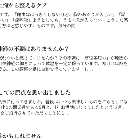
に胸から整えるケア
の押方です。「理由ははっきりしないけど、胸のあたりが苦しい」「緊
すい」「深呼吸しようとしても、うまく息が入らない」こうした感
方ほど感じやすいものです。気分の問...
神経の不調はありませんか？
眠れないと感じていませんか？その不調は「寒暖差疲労」が原因か
自律神経の働きによって体温を一定に保っています。寒ければ熱を
る。この調整を常に自動で行っています。し...
としての原点を思い出しました
食事に行ってきました。普段はいつも美味しいものをごちそうにな
Laboの開業月である6月と、1年お世話になりましたという12月。
をご招待させていただくことにし...
症かもしれません