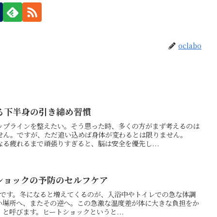
oclabo
る下半身の引き締め習慣
ップラインを整えたい。そう思った時、多くの方がまず考えるのは
せん。ですが、ただ追い込めば身体が変わるとは限りません。
る疲れるまで頑張りすぎると、脳は安全を優先し...
ショックの予防のセルフケア
の押方です。冬になると増えてくるのが、入浴中やトイレでの急な体調
い場所へ、またその逆へ。この急激な温度差が体に大きな負担をか
と呼びます。ヒートショックというと...