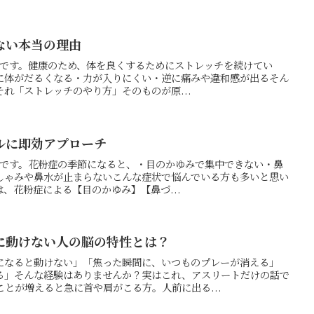
ない本当の理由
の押方です。健康のため、体を良くするためにストレッチを続けてい
に体がだるくなる・力が入りにくい・逆に痛みや違和感が出るそん
れ「ストレッチのやり方」そのものが原...
ルに即効アプローチ
の押方です。花粉症の季節になると、・目のかゆみで集中できない・鼻
しゃみや鼻水が止まらないこんな症状で悩んでいる方も多いと思い
、花粉症による【目のかゆみ】【鼻づ...
に動けない人の脳の特性とは？
になると動けない」「焦った瞬間に、いつものプレーが消える」
る」そんな経験はありませんか？実はこれ、アスリートだけの話で
とが増えると急に首や肩がこる方。人前に出る...