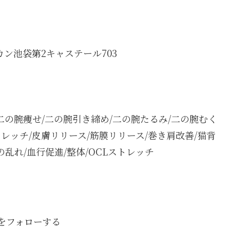
カン池袋第2キャステール703
口/二の腕痩せ/二の腕引き締め/二の腕たるみ/二の腕むく
レッチ/皮膚リリース/筋膜リリース/巻き肩改善/猫背
の乱れ/血行促進/整体/OCLストレッチ
boをフォローする