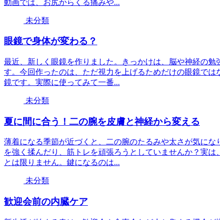
動画では、お尻からくる痛みや...
未分類
眼鏡で身体が変わる？
最近、新しく眼鏡を作りました。きっかけは、脳や神経の勉
す。今回作ったのは、ただ視力を上げるためだけの眼鏡では
鏡です。実際に使ってみて一番...
未分類
夏に間に合う！二の腕を皮膚と神経から変える
薄着になる季節が近づくと、二の腕のたるみや太さが気にな
を強く揉んだり、筋トレを頑張ろうとしていませんか？実は
とは限りません。鍵になるのは...
未分類
歓迎会前の内臓ケア