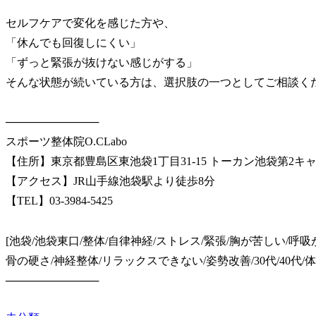
セルフケアで変化を感じた方や、
「休んでも回復しにくい」
「ずっと緊張が抜けない感じがする」
そんな状態が続いている方は、選択肢の一つとしてご相談く
────────────
スポーツ整体院O.CLabo
【住所】東京都豊島区東池袋1丁目31-15 トーカン池袋第2キャ
【アクセス】JR山手線池袋駅より徒歩8分
【TEL】03-3984-5425
[池袋/池袋東口/整体/自律神経/ストレス/緊張/胸が苦しい/呼
骨の硬さ/神経整体/リラックスできない/姿勢改善/30代/40代/
────────────