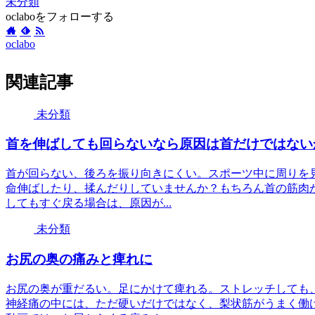
未分類
oclaboをフォローする
oclabo
関連記事
未分類
首を伸ばしても回らないなら原因は首だけではない
首が回らない、後ろを振り向きにくい。スポーツ中に周りを
命伸ばしたり、揉んだりしていませんか？もちろん首の筋肉
してもすぐ戻る場合は、原因が...
未分類
お尻の奥の痛みと痺れに
お尻の奥が重だるい。足にかけて痺れる。ストレッチしても
神経痛の中には、ただ硬いだけではなく、梨状筋がうまく働