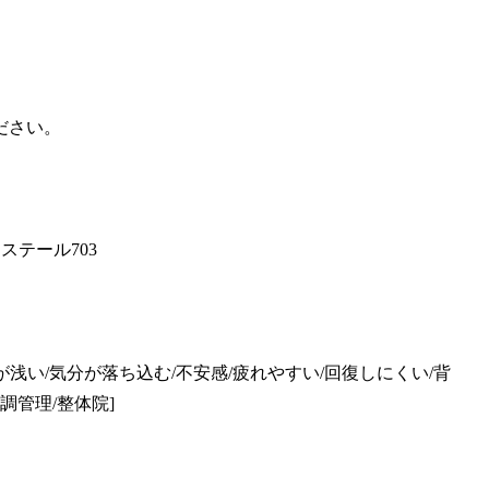
ださい。
ステール703
吸が浅い/気分が落ち込む/不安感/疲れやすい/回復しにくい/背
体調管理/整体院]