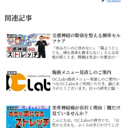
関連記事
交感神経の緊張を整える簡単セル
未分類
フケア
「休みたいのに休めない」「寝ようとし
ても、頭も身体も静まらない」そんな状
態が続くとき、問題は気合いや意志の弱
さではなく、身体が緊張モードから抜け
られていないことがあります。ストレス
やプレッシャーが重なると、交感神経が
施術メニュー見直しのご案内
未分類
優位になり、首や肩のこわ...
O.C.Labo施術メニュー見直しのご案内い
つもO.C.Laboをご利用いただき、誠にあ
りがとうございます。日々の研究と臨床
を重ねる中で、『症状改善に目的を絞る
施術』でシンプルかつ的確に対応できる
幅が広がってまいりました。そこで今
回、これま...
坐骨神経痛が長引く理由｜腰だけ
未分類
見ていませんか？
こんにちは。O.C.Laboの押方です。「お
尻から太もも、ふくらはぎにかけてしび