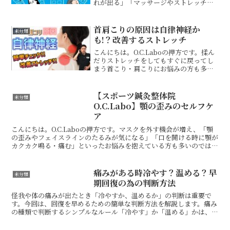
れが出る」「マッサージやストレッチを
しても、その場しのぎで終わってしま
う」坐骨神経痛に悩む方から、こうした
声を多く聞きます。坐骨神経痛というと
首肩こりの原因は自律神経か
未分類
腰やお尻に原因があ...
も!？改善するストレッチ
こんにちは。O.C.Laboの押方です。揉ん
だりストレッチをしてもすぐに戻ってし
まう首こり・肩こりにお悩みの方も多い
のではないでしょうか？今回は、なかな
か改善しないガチガチの首こり・肩こり
の本当の原因と、それを解消するための
【スポーツ鍼灸整体院
未分類
簡単ストレッチに...
O.C.Labo】顎の歪みのセルフケ
ア
こんにちは。O.C.Laboの押方です。マスクを外す機会が増え、「顎
の歪みやフェイスラインのたるみが気になる」「口を開ける時に顎が
カクカク鳴る・痛む」といったお悩みを抱えている方も多いのではな
いでしょうか？今回は、顔の歪みや顎関節症でお悩み...
痛みがある時冷やす？温める？早
未分類
期回復の為の判断方法
怪我や体の痛みが出たとき「冷やすか、温めるか」の判断は重要で
す。今回は、回復を早めるための簡単な判断方法を解説します。痛み
の種類で判断するシンプルなルール「冷やす」か「温める」かは、あ
なたの痛みがどちらの状態にあるかで決まります。【冷やすべ...