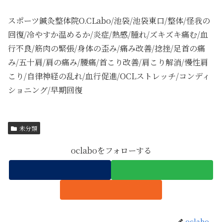
スポーツ鍼灸整体院O.CLabo/池袋/池袋東口/整体/怪我の
回復/冷やすか温めるか/炎症/熱感/腫れ/ズキズキ痛む/血
行不良/筋肉の緊張/身体の歪み/痛み改善/捻挫/足首の痛
み/五十肩/肩の痛み/腰痛/首こり改善/肩こり解消/慢性肩
こり/自律神経の乱れ/血行促進/OCLストレッチ/コンディ
ショニング/早期回復
未分類
oclaboをフォローする
oclabo