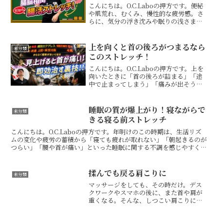
こんにちは。O.C.Laboの押方です。便秘
や肌荒れ、むくみ、慢性的な疲労感。さ
らに、気分の浮き沈みや眠りの浅さまで
続いているとしたら、その背景には「腸
脳相関」が関係している可能性がありま
す。腸と脳は神経やホルモンを通じて密
上を向くと首の後ろがつまるなら
未分類
接につながってい...
このストレッチ！
こんにちは。O.C.Laboの押方です。上を
向いたときに「首の後ろが詰まる」「途
中で止まってしまう」「痛みが出そうで
怖い」そんな感覚があると、日常の何気
ない動きでも無意識に首をかばってしま
いますよね。このタイプの首の不調は、
睡眠の質が爆上がり！寝ながらで
未分類
首そのものが硬い...
きる寝る前ストレッチ
こんにちは。O.C.Laboの押方です。年明けのこの時期は、生活リズ
ムの変化や疲労の蓄積から「寝ても疲れが取れない」「朝起きるのが
つらい」「腰や首が痛い」といった睡眠に関する不調を感じやすくな
ります。特に多いのが、・枕が合わない気がする・寝...
揉んでも戻る肩こりに
未分類
マッサージをしても、その時だけ。デス
クワークやスマホの後に、また首や肩が
重くなる。そんな、しつこい肩こりに悩
んでいませんか？肩こりというと、つい
肩の筋肉だけをほぐしたくなります。し