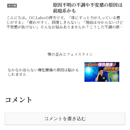
かし、何度も戻ってしまう場合、肩その
原因不明の不調や不安感の原因は
未分類
ものよりも「肩甲骨・肋骨...
前庭系かも
こんにちは。O.C.Laboの押方です。「体にずっと力が入っている感
じがする」「疲れやすく、回復しきらない」「理由は分からないけど
不安感が抜けない」そんなお悩みありませんか？こうした不調の原因
として、筋肉や関節だけではない場合もあります。今...
顎の歪みとフェイスライン
なかなか治らない慢性腰痛の原因は脳かも
しれません
コメント
コメントを書き込む