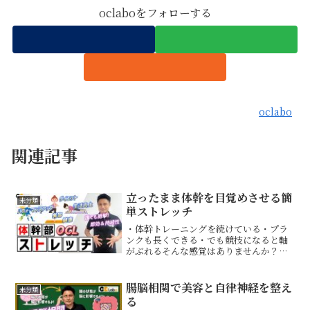
oclaboをフォローする
oclabo
関連記事
立ったまま体幹を目覚めさせる簡
未分類
単ストレッチ
・体幹トレーニングを続けている・プラ
ンクも長くできる・でも競技になると軸
がぶれるそんな感覚はありませんか？体
幹は「鍛える」ことも大切です。しかし
その前に、鍛えられる状態をつくること
が重要です。ポジションが整っていない
腸脳相関で美容と自律神経を整え
未分類
まま負荷をかけても、本来...
る