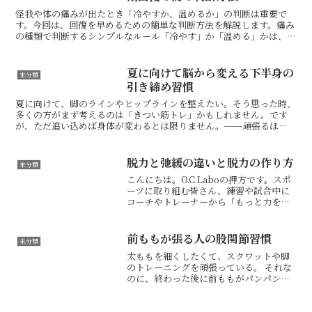
怪我や体の痛みが出たとき「冷やすか、温めるか」の判断は重要で
す。今回は、回復を早めるための簡単な判断方法を解説します。痛み
の種類で判断するシンプルなルール「冷やす」か「温める」かは、あ
なたの痛みがどちらの状態にあるかで決まります。【冷やすべ...
夏に向けて脳から変える下半身の
未分類
引き締め習慣
夏に向けて、脚のラインやヒップラインを整えたい。そう思った時、
多くの方がまず考えるのは「きつい筋トレ」かもしれません。です
が、ただ追い込めば身体が変わるとは限りません。──頑張るほ
ど、クセが強くなる疲れるまで頑張りすぎると、脳は安全を優先し...
脱力と弛緩の違いと脱力の作り方
未分類
こんにちは。O.C.Laboの押方です。スポ
ーツに取り組む皆さん、練習や試合中に
コーチやトレーナーから「もっと力を抜
け！」「脱力しろ！」と言われた経験は
ありませんか？「力を抜いたら逆に不安
定になるんじゃないか？」「どうやって
前ももが張る人の股関節習慣
未分類
力を抜くの？」と...
太ももを細くしたくて、スクワットや脚
のトレーニングを頑張っている。 それな
のに、終わった後に前ももがパンパンに
張る。 外ももばかり硬くなる。 脚が引き
締まるどころか、逆にたくましく見えて
しまう。 そんな方は、筋肉を鍛える前