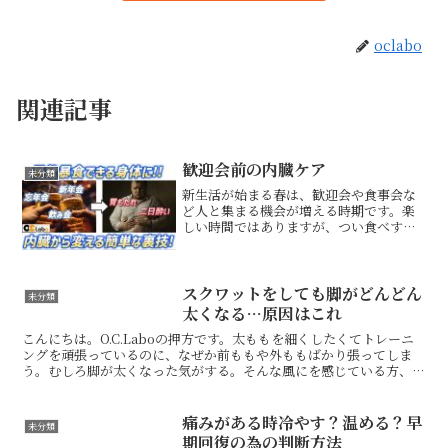
oclabo
関連記事
歓迎会前の内臓ケア
未分類
新生活が始まる春は、歓迎会や食事会な
ど人と集まる機会が増える時期です。楽
しい時間ではありますが、つい食べすぎ
たり飲みすぎたりして、翌日に胃もた
れ、だるさ、頭の重さ、二日酔いのよう
な不調を感じる方も少なくありません。
大切なのは、飲み会を我慢す...
スクワットをしても脚がどんどん
未分類
太くなる…原因はこれ
こんにちは。O.C.Laboの押方です。太ももを細くしたくてトレーニ
ングを頑張っているのに、なぜか前ももや外ももばかり張ってしま
う。むしろ脚が太くなった気がする。そんな風にを感じている方、い
ませんか？スクワットやランジなど、運動自体は間違っ...
痛みがある時冷やす？温める？早
未分類
期回復の為の判断方法