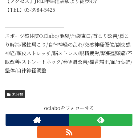
【アクセス】JR山手線池袋駅より徒歩8分
【TEL】03-3984-5425
────────────
スポーツ整体院O.Clabo/池袋/池袋東口/首こり改善/肩こ
り解消/慢性肩こり/自律神経の乱れ/交感神経優位/副交感
神経/頭皮ストレッチ/脳ストレス/眼精疲労/緊張型頭痛/不
眠改善/ストレートネック/巻き肩改善/猫背矯正/血行促進/
整体/自律神経調整
未分類
oclaboをフォローする