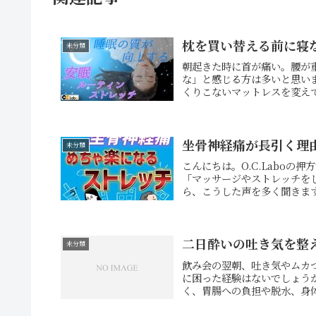
枕を買い替える前に寝
未分類
朝起きた時に首が痛い。腰が
な」と感じる方は多いと思い
くりこないマットレスを変えて
坐骨神経痛が長引く理
未分類
こんにちは。O.C.Labo
「マッサージやストレッチを
ら、こうした声を多く聞きます
二日酔いの吐き気を整
未分類
飲み会の翌朝、吐き気やムカ
に困った経験はないでしょう
く、胃腸への負担や脱水、身体