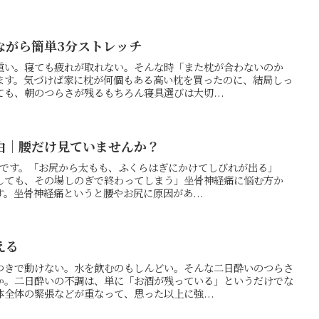
ながら簡単3分ストレッチ
重い。寝ても疲れが取れない。そんな時「また枕が合わないのか
ます。気づけば家に枕が何個もある高い枕を買ったのに、結局しっ
も、朝のつらさが残るもちろん寝具選びは大切...
由｜腰だけ見ていませんか？
の押方です。「お尻から太もも、ふくらはぎにかけてしびれが出る」
しても、その場しのぎで終わってしまう」坐骨神経痛に悩む方か
。坐骨神経痛というと腰やお尻に原因があ...
える
つきで動けない。水を飲むのもしんどい。そんな二日酔いのつらさ
か。二日酔いの不調は、単に「お酒が残っている」というだけでな
全体の緊張などが重なって、思った以上に強...