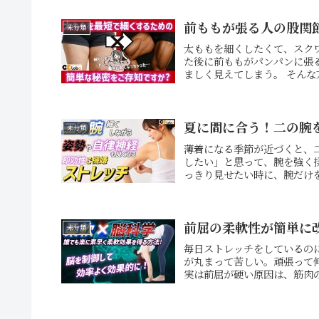
前ももが張る人の股関
未分類
太ももを細くしたくて、スク
た後に前ももがパンパンに張
ましく見えてしまう。 そんな
夏に間に合う！二の腕
未分類
薄着になる季節が近づくと、
したい」と思って、腕を強く
っきり見せたい時に、腕だけを
前屈の柔軟性が簡単に
未分類
毎日ストレッチをしているの
が丸まって苦しい。頑張って
実は前屈が硬い原因は、筋肉の