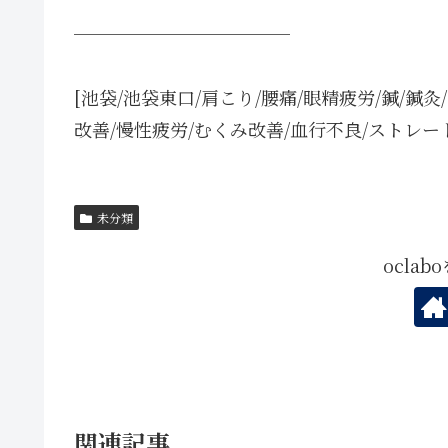
────────────
[池袋/池袋東口/肩こり/腰痛/眼精疲労/鍼/鍼灸
改善/慢性疲労/むくみ改善/血行不良/ストレー
未分類
ocla
関連記事