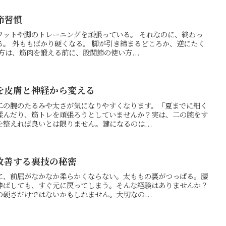
節習慣
ワットや脚のトレーニングを頑張っている。 それなのに、終わっ
る。 外ももばかり硬くなる。 脚が引き締まるどころか、逆にたく
方は、筋肉を鍛える前に、股関節の使い方...
を皮膚と神経から変える
二の腕のたるみや太さが気になりやすくなります。「夏までに細く
揉んだり、筋トレを頑張ろうとしていませんか？実は、二の腕をす
整えれば良いとは限りません。鍵になるのは...
改善する裏技の秘密
に、前屈がなかなか柔らかくならない。太ももの裏がつっぱる。腰
伸ばしても、すぐ元に戻ってしまう。そんな経験はありませんか？
硬さだけではないかもしれません。大切なの...