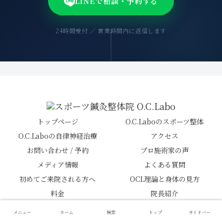
LINEで相談・予約する
24時間受付 ／ 営業時間内に返信します
トップページ
O.C.Laboのスポーツ整体
O.C.Laboの自律神経治療
アクセス
お問い合わせ / 予約
プロ施術家の声
メディア情報
よくある質問
初めてご来院される方へ
OCL理論と身体の見方
料金
院長紹介
© 2026 スポーツ鍼灸整体院 O.C.Labo.
メニュー
ホーム
検索
トップ
サイドバー