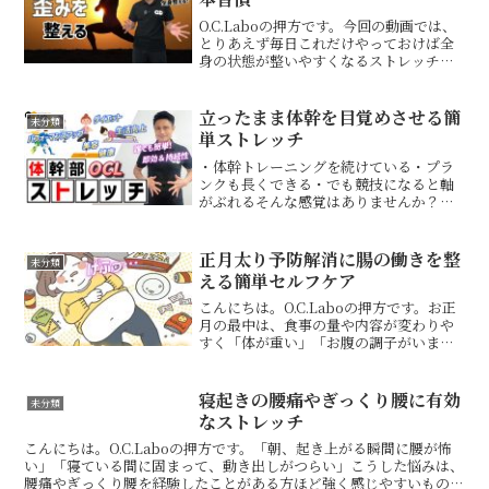
O.C.Laboの押方です。今回の動画では、
とりあえず毎日これだけやっておけば全
身の状態が整いやすくなるストレッチを
紹介しています。難しいことはなく、毎
朝、1日の始まりに行うだけ。続けること
で、自然と良い身体の状態や使い方が身
立ったまま体幹を目覚めさせる簡
未分類
についていきま...
単ストレッチ
・体幹トレーニングを続けている・プラ
ンクも長くできる・でも競技になると軸
がぶれるそんな感覚はありませんか？体
幹は「鍛える」ことも大切です。しかし
その前に、鍛えられる状態をつくること
が重要です。ポジションが整っていない
正月太り予防解消に腸の働きを整
未分類
まま負荷をかけても、本来...
える簡単セルフケア
こんにちは。O.C.Laboの押方です。お正
月の最中は、食事の量や内容が変わりや
すく「体が重い」「お腹の調子がいまひ
とつ」と感じやすい時期です。こうした
状態には、腸の働きの低下が関係してい
ることがあります。食べ過ぎや運動量の
寝起きの腰痛やぎっくり腰に有効
未分類
低下、生活リズム...
なストレッチ
こんにちは。O.C.Laboの押方です。「朝、起き上がる瞬間に腰が怖
い」「寝ている間に固まって、動き出しがつらい」こうした悩みは、
腰痛やぎっくり腰を経験したことがある方ほど強く感じやすいもので