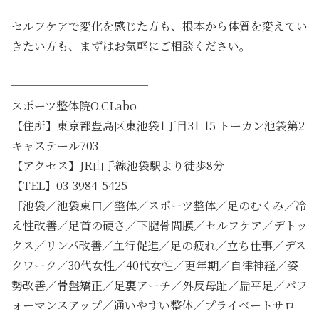
セルフケアで変化を感じた方も、根本から体質を変えてい
きたい方も、まずはお気軽にご相談ください。
────────────
スポーツ整体院O.CLabo
【住所】東京都豊島区東池袋1丁目31-15 トーカン池袋第2
キャステール703
【アクセス】JR山手線池袋駅より徒歩8分
【TEL】03-3984-5425
［池袋／池袋東口／整体／スポーツ整体／足のむくみ／冷
え性改善／足首の硬さ／下腿骨間膜／セルフケア／デトッ
クス／リンパ改善／血行促進／足の疲れ／立ち仕事／デス
クワーク／30代女性／40代女性／更年期／自律神経／姿
勢改善／骨盤矯正／足裏アーチ／外反母趾／扁平足／パフ
ォーマンスアップ／通いやすい整体／プライベートサロ