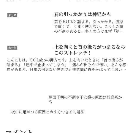
す。寝起きの腰の痛みは、単に筋肉が硬いだけでなく...
肩の引っかかりは神経かも
未分類
肩を上げると詰まる。引っかかる。腕ま
で重くて、うまく使えない。こうした肩
の不調があると、多くの方はまず「筋肉
が硬いのかな」と考えます。もちろんそ
れも一因ですが、実際にはそれだけでは
説明しきれない肩があります。今回のポ
上を向くと首の後ろがつまるなら
未分類
イントは、腋窩神経の癒着...
このストレッチ！
こんにちは。O.C.Laboの押方です。上を向いたときに「首の後ろが
詰まる」「途中で止まってしまう」「痛みが出そうで怖い」そんな感
覚があると、日常の何気ない動きでも無意識に首をかばってしまいま
すよね。このタイプの首の不調は、首そのものが硬い...
原因不明の不調や不安感の原因は前庭系か
も
夜中に足がつる原因と今すぐできる対処法
コメント