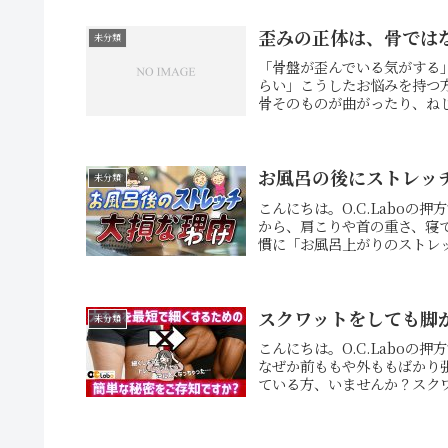
歪みの正体は、骨では
未分類
「骨盤が歪んでいる気がする
らい」こうしたお悩みを持つ
骨そのものが曲がったり、ねじ
お風呂の後にストレッ
未分類
こんにちは。O.C.Labo
から、肩こりや首の重さ、寝
慣に「お風呂上がりのストレッ
スクワットをしても脚
未分類
こんにちは。O.C.Labo
なぜか前ももや外ももばかり
ている方、いませんか？スクワ