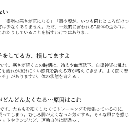
ない
」「姿勢の悪さが気になる」「肩や腰が、いつも同じところだけつ
方は少なくありません。ただ、一般的に言われる“身体の歪み”は、
れたりしていることを指すわけではありま...
チをしてる方、損してますよ
の押方です。寒さが続くこの時期は、冷えや血流低下、自律神経の乱れ
ても疲れが抜けにくい感覚を訴える方が増えてきます。よく聞く習
チ」がありますが、体の状態を考える...
がどんどん太くなる…原因はこれ
の押方です。太ももを細くしたくてトレーニングを頑張っているのに、
張ってしまう。むしろ脚が太くなった気がする。そんな風にを感じ
ットやランジなど、運動自体は間違っ...