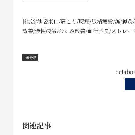
────────────
[池袋/池袋東口/肩こり/腰痛/眼精疲労/鍼/鍼灸
改善/慢性疲労/むくみ改善/血行不良/ストレー
未分類
ocla
関連記事