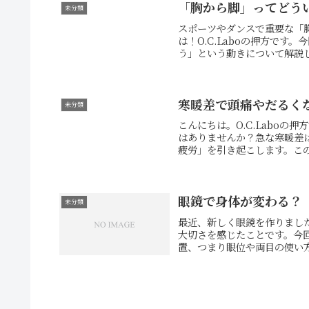
「胸から脚」ってどう
未分類
スポーツやダンスで重要な「
は！O.C.Laboの押方で
う」という動きについて解説し
寒暖差で頭痛やだるく
未分類
こんにちは。O.C.Labo
はありませんか？急な寒暖差
疲労」を引き起こします。この
眼鏡で身体が変わる？
未分類
最近、新しく眼鏡を作りまし
大切さを感じたことです。今
置、つまり眼位や両目の使い方