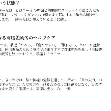
いう状態？
胸から脚」とは？— その理論と効果的なストレッチ方法こんにち
す。今回は、スポーツやダンスの指導でよく耳にする「胸から脚を使
ます。「胸から脚が生えているように動...
なる寒暖差疲労のセルフケア
の押方です。最近「だるい」「疲れやすい」「眠れない」といった症状
は、体温調節のために身体が頑張りすぎて自律神経を乱し「寒暖差
疲労を放っておくと、頭痛やイライラ...
た。きっかけは、脳や神経の勉強を通して、改めて「目の入力」の
回作ったのは、ただ視力を上げるためだけの眼鏡ではなく、目の位
まで変える眼鏡です。実際に使ってみて一番...