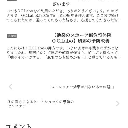
「巨人の肩の上に立つ」とい...
ざいます
いつもO.C.Laboをご利用いただき、ありがとうございます。おかげ
さまで、O.C.Laboは2026年6月で20周年を迎えます。ここまで続け
てこられたのは、通ってくださった皆さま、応援してくださった皆さ
まのおかげです。本当にありがとうござ...
【池袋のスポーツ鍼灸整体院
未分類
O.C.Labo】風邪の予防改善
こんにちは！O.C.Laboの押方です。いよいよ今年も残りわずかとな
りましたね。年末にかけて寒さや乾燥が強まり、忙しさも重なって
「喉がイガイガする」「風邪のひき始めかも…」と感じている方も多
いのではないでしょうか。実はこの時期の喉の不調は、...
ストレッチで効果が出ない本当の理由
冬の寒さによるヒートショックの予防の
セルフケア
コメント