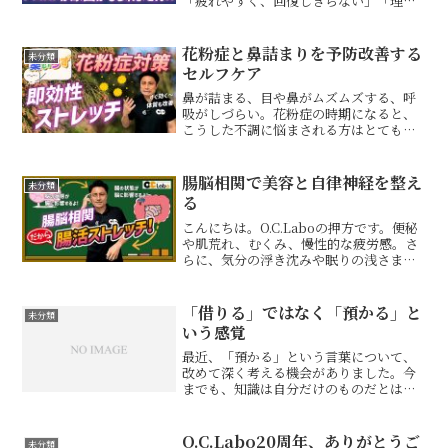
「疲れやすく、回復しきらない」「理由
は分からないけど不安感が抜けない」そ
んなお悩みありませんか？こうした不調
の原因として、筋肉や関節だけではない
花粉症と鼻詰まりを予防改善する
未分類
場合もあります。今...
セルフケア
鼻が詰まる、目や鼻がムズムズする、呼
吸がしづらい。花粉症の時期になると、
こうした不調に悩まされる方はとても多
いです。鼻の不快感は集中力の低下や睡
眠の質にも影響し、日常生活のストレス
につながります。今回の動画では、今つ
腸脳相関で美容と自律神経を整え
未分類
らい鼻詰まりや目・鼻の違...
る
こんにちは。O.C.Laboの押方です。便秘
や肌荒れ、むくみ、慢性的な疲労感。さ
らに、気分の浮き沈みや眠りの浅さまで
続いているとしたら、その背景には「腸
脳相関」が関係している可能性がありま
す。腸と脳は神経やホルモンを通じて密
「借りる」ではなく「預かる」と
未分類
接につながってい...
いう感覚
最近、「預かる」という言葉について、
改めて深く考える機会がありました。今
までも、知識は自分だけのものだとは思
っていませんでした。治療の知識も、身
体の見方も、技術も、すべて先人たちが
積み重ねてきてくれたものです。よく
O.C.Labo20周年、ありがとうご
未分類