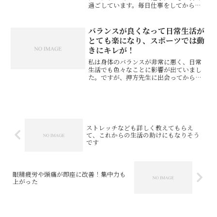
過ごしています。毎日仕事をしてから練
習に行くので疲労もたまりやすく、格闘
技の練習は衝撃が大きいので体にも負担
がかかり、仕事においてもキックボクシ
バランスが良くなって日常生活が
ングにおいても、押方先生...
とても楽になり、スポーツでは動
きにキレが！
私は身体のバランスが非常に悪く、日常
生活でも色々なことに影響が出ていまし
た。ですが、押方先生に出会ってからは
自分に合った施術をしてもらい身体のバ
ランスも良くなり、日常生活がとても楽
になりました。大好きなスポーツでは、
身体が歪んていたせいで使...
ストレッチなども詳しく教えてもらえ
て、これからの生活の助けにもなりそう
です
眼精疲労や頭痛が即座に改善！集中力も
上がった