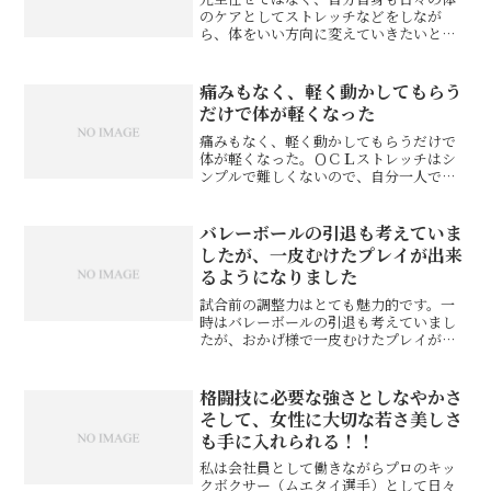
のケアとしてストレッチなどをしなが
ら、体をいい方向に変えていきたいとい
う方にO.C.Laboをおすすめします。私は
眼の痛みが最もつらかったのですが、そ
の対処としての眼のまわりの頭のマッサ
痛みもなく、軽く動かしてもらう
ージだけでなく、原...
だけで体が軽くなった
痛みもなく、軽く動かしてもらうだけで
体が軽くなった。ＯＣＬストレッチはシ
ンプルで難しくないので、自分一人でも
簡単にできそう。Ｙ．S様 接客業※お客
様の感想であり、効果効能を保証するも
のではありません。
バレーボールの引退も考えていま
したが、一皮むけたプレイが出来
るようになりました
試合前の調整力はとても魅力的です。一
時はバレーボールの引退も考えていまし
たが、おかげ様で一皮むけたプレイが出
来るようになりました☆ＯＣＬストレッ
チをやり始めて、というか、ここに通い
始めて、３ヶ月が過ぎた頃から姿勢とか
格闘技に必要な強さとしなやかさ
身体が変わった！！と感じ...
そして、女性に大切な若さ美しさ
も手に入れられる！！
私は会社員として働きながらプロのキッ
クボクサー（ムエタイ選手）として日々