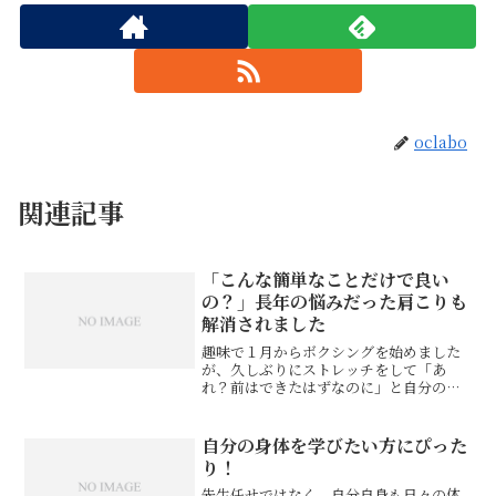
oclabo
関連記事
「こんな簡単なことだけで良い
の？」長年の悩みだった肩こりも
解消されました
趣味で１月からボクシングを始めました
が、久しぶりにストレッチをして「あ
れ？前はできたはずなのに」と自分の体
が硬くなっているのに驚きました。悲し
いかな運動不足による筋肉の硬さに加
え、関節の柔軟性が年齢とともに低くな
自分の身体を学びたい方にぴった
っていたのです。そこでネット...
り！
先生任せではなく、自分自身も日々の体