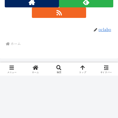
oclabo
ホーム
メニュー
ホーム
検索
トップ
サイドバー
FIRST STEP
繰り返す不調、 改善しない症状でお悩みなら
今の身体の状態や、どのコースが合うかなど、
まずはLINEでご相談ください。