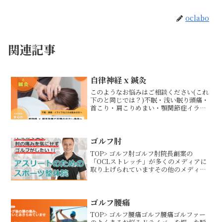
oclabo
関連記事
自律神経 x 鍼灸
このようなお悩みはご相談ください(これ
下のと同じでは？)不眠・浅い眠り頭痛・
首こり・肩こりめまい・顎関節症イライ
ラ・不安感・気分の落ち込み慢性的な疲
労感・だるさ動悸・息切れ生理痛・
PMS・更年期症状胃腸不良自律神経の乱
れとは？自律神経は「交...
ゴルフ肘
TOP> ゴルフ肘ゴルフ肘院長創案の
「OCLストレッチ」が多くのメディアに
取り上げられていますその他のメディア
掲載情報はこちら肘の施術だけではゴル
フ肘が治らない理由ゴルフ肘は正式名称
を「内側上顆炎」といい、スイング動作
による肘の内側への負担...
ゴルフ腰痛
TOP> ゴルフ腰痛ゴルフ腰痛ゴルファー