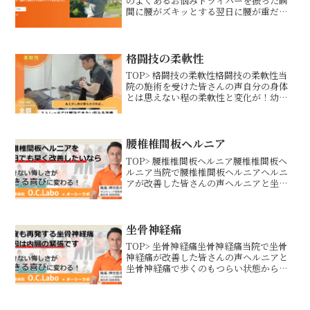
のよくあるお悩みドライバーを振った瞬
間に腰がズキッとする翌日に腰が重だる
くてスイングができない整形外科で湿布
だけ渡されて終わった腰をかばってフォ
ームが崩れたなぜゴルファーは腰痛にな
りやすいのか？回旋動...
格闘技の柔軟性
TOP> 格闘技の柔軟性格闘技の柔軟性当
院の施術を受けた皆さんの声自分の身体
とは思えない程の柔軟性と変化が！幼少
の頃から武道を行っており、身体の硬さ
が怪我の要因になる事がしばしばありま
した。また、武道の稽古では柔軟な股関
節周りや全身の可動域...
腰椎椎間板ヘルニア
TOP> 腰椎椎間板ヘルニア腰椎椎間板ヘ
ルニア当院で腰椎椎間板ヘルニアヘルニ
アが改善した皆さんの声ヘルニアと坐骨
神経痛で歩くのもつらい状態から、ウソ
みたいにスタスタ歩いて帰りました妊娠
30週で突然のヘルニアと坐骨神経痛で6
日間の入院、通常の...
坐骨神経痛
TOP> 坐骨神経痛坐骨神経痛当院で坐骨
神経痛が改善した皆さんの声ヘルニアと
坐骨神経痛で歩くのもつらい状態から、
ウソみたいにスタスタ歩いて帰りました
妊娠30週で突然のヘルニアと坐骨神経痛
で6日間の入院、通常の分娩はむずかしい