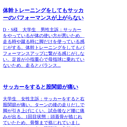
体幹トレーニングをしてもサッカ
ーのパフォーマンスが上がらない
D・S様 大学生 男性主訴：サッカー
をやっているが体の使い方が悪いため、
走る時や蹴る時に脚だけを使っている感
じがする。体幹トレーニングをしてもパ
フォーマンスアップに繋がる感じがしな
い。足首が小指重心で母指球に乗れてい
ないため、走るとバランス...
サッカーをすると股関節が痛い
大学生 女性主訴：サッカーをすると右
股関節が痛い。ターンの後の走りだしで
脚が引き上げにくい。試合後など腰に痛
みが出る。1回目状態：頭蓋骨が捻じれ
ていたため、骨盤まで捻じれていまし