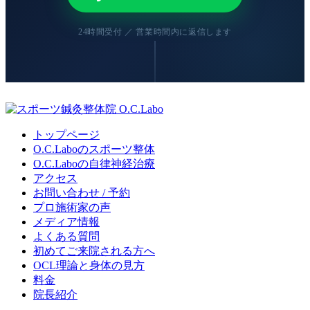
24時間受付 ／ 営業時間内に返信します
トップページ
O.C.Laboのスポーツ整体
O.C.Laboの自律神経治療
アクセス
お問い合わせ / 予約
プロ施術家の声
メディア情報
よくある質問
初めてご来院される方へ
OCL理論と身体の見方
料金
院長紹介