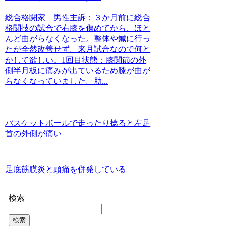
総合格闘家 男性主訴：３か月前に総合
格闘技の試合で右膝を傷めてから、ほと
んど曲がらなくなった。整体や鍼に行っ
たが全然改善せず。来月試合なので何と
かして欲しい。1回目状態：膝関節の外
側半月板に痛みが出ているため膝が曲が
らなくなっていました。肋...
バスケットボールで走ったり捻ると左足
首の外側が痛い
足底筋膜炎と頭痛を併発している
検索
検索