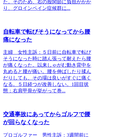
た。そのため、右の股関節に負担がかか
り、グロインペイン症候群に...
自転車で転びそうになってから腰
痛になった
主婦 女性主訴：５日前に自転車で転び
そうになった時に踏ん張って耐えたら腰
が痛くなった。以来しゃがむ動き背中を
丸めると腰が痛い。腰を伸ばしたり揉ん
だりしても、その場は良いがすぐに痛く
なる。５日経つが改善しない。1回目状
態：右肩甲骨が挙がって巻...
交通事故にあってからゴルフで腰
が回らなくなった
プロゴルファー 男性主訴：3週間前に