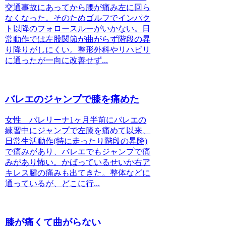
交通事故にあってから腰が痛み左に回ら
なくなった。そのためゴルフでインパク
ト以降のフォロースルーがいかない。日
常動作では左股関節が曲がらず階段の昇
り降りがしにくい。整形外科やリハビリ
に通ったが一向に改善せず...
バレエのジャンプで膝を痛めた
女性 バレリーナ1ヶ月半前にバレエの
練習中にジャンプで左膝を痛めて以来、
日常生活動作(特に走ったり階段の昇降)
で痛みがあり、バレエでもジャンプで痛
みがあり怖い。かばっているせいか右ア
キレス腱の痛みも出てきた。整体などに
通っているが、どこに行...
膝が痛くて曲がらない