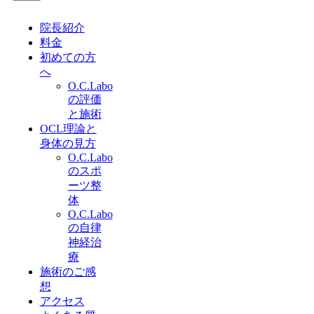
院長紹介
料金
初めての方
へ
O.C.Labo
の評価
と施術
OCL理論と
身体の見方
O.C.Labo
のスポ
ーツ整
体
O.C.Labo
の自律
神経治
療
施術のご感
想
アクセス