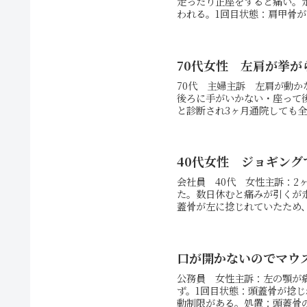
走ったり正座をすると痛い。
われる。1回目状態：肩甲骨が
70代女性 左肩が挙が
70代 主婦主訴 左肩が動か
後ろに手がいかない・座って
と診断され3ヶ月通院しても全
40代女性 ジョギン
会社員 40代 女性主訴：
た。数日休むと痛みが引くが
蓋骨が左に捻じれていたため、
口が開かないのでマウ
公務員 女性主訴：左の顎が
ず。1回目状態：頭蓋骨が捻
動制限がある。処置：頭蓋骨の