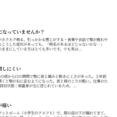
になっていませんか？
がカクカク鳴る、引っかかる感じがする・食事や会話で顎が疲れや
るこうした症状があっても、「病名があるほどじゃないかな…」
ままにしている方はとても多いです。でも実は...
閉しにくい
供の頃から口の開閉で顎に音と痛みと動きにくさがあった。３年前
開くと顎が右に歪むようになった。首と肩のこりが酷い。仕事のた
回目状態：頭蓋骨が左に捻じれているため、...
が痛い
フットボール（小学生のアメフト）で、膝の皿の下が腫れてきて、