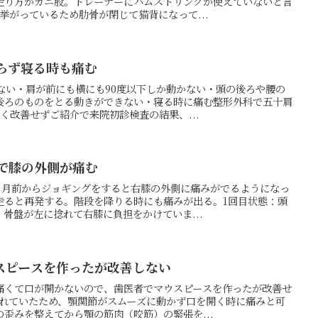
走り方がガニ股。トレーナーにハムストリングが使えていないと言
挙がっているため肋骨が閉じて猫背になって...
らず寝る時も痛む
ない・肩が前にも横にも90度以下しか動かない・頭の後ろや腰の
後ろのものをとる動きができない・寝る時に痛む整形外科で五十肩
く改善せずご紹介で来院初診検査の結果、...
グで膝の外側が痛む
2ヶ月前からジョギングをすると右膝の外側に痛みがでるようになっ
走ると再発する。階段を降りる時にも痛みが出る。1回目状態：頭
骨盤が左に捻れて右膝に負担をかけていま...
スピースを作ったが改善しない
痛くて口が開かないので、歯医者でマウスピースを作ったが改善せ
じれていたため、顎関節がスムーズに動かず口を開く時に痛みと可
歪みを整えてから顎の筋肉（咬筋）の緊張を...