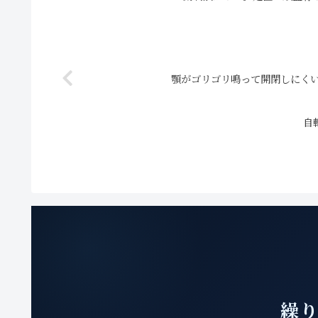
顎がゴリゴリ鳴って開閉しにく
自
繰り