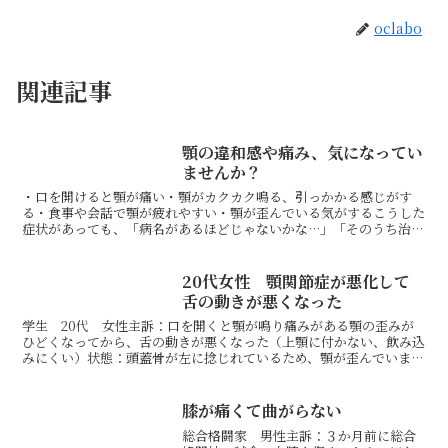
oclabo
関連記事
顎の違和感や痛み、気になってい
ませんか？
・口を開けると顎が痛い・顎がカクカク鳴る、引っかかる感じがす
る・食事や会話で顎が疲れやすい・顎が歪んでいる気がするこうした
症状があっても、「病名があるほどじゃないかな…」「そのうち治る
かも」と、そのままにしている方はとても多いです。でも実は...
20代女性 顎関節症が悪化して
舌の動きが悪くなった
学生 20代 女性主訴：口を開くと顎が鳴り痛みがある顎の歪みが
ひどくなってから、舌の動きが悪くなった（上顎に付かない、飲み込
みにくい）状態：頭蓋骨が左に捻じれているため、顎が歪んでいまし
た。また、内臓の緊張も強く肋骨の動きが悪くなっていまし...
膝が痛くて曲がらない
総合格闘家 男性主訴：３か月前に総合