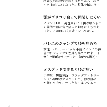
格闘技の試合で右膝を傷めてから、ほと
んど曲がらなくなった。整体や鍼に行っ
たが全然改善せず。来月試合なので何と
かして欲しい。1回目状態：膝関節の外側
半月板に痛みが出ているため膝が曲がら
顎がゴリゴリ鳴って開閉しにくい
なくなっていました。肋...
イベントMC 男性主訴：子供の頃から口
の開閉で顎に音と痛みと動きにくさがあ
った。３年前に歯列矯正をしてから、口
を開くと顎が右に歪むようになった。首
と肩のこりが酷い。仕事のために顎の動
きを良くしたい。1回目状態：頭蓋骨が左
バレエのジャンプで膝を痛めた
に捻じれているため、...
女性 バレリーナ1ヶ月半前にバレエの練
習中にジャンプで左膝を痛めて以来、日
常生活動作(特に走ったり階段の昇降)で
痛みがあり、バレエでもジャンプで痛み
があり怖い。かばっているせいか右アキ
レス腱の痛みも出てきた。整体などに通
オスグッドで走ると膝が痛い
っているが、どこに行...
小学生 男性主訴：フラッグフットボー
ル（小学生のアメフト）で、膝の皿の下
が腫れてきて、走ったり正座をすると痛
い。走り方がガニ股。トレーナーにハム
ストリングが使えていないと言われる。1
回目状態：肩甲骨が挙がっているため肋
骨が閉じて猫背になって...