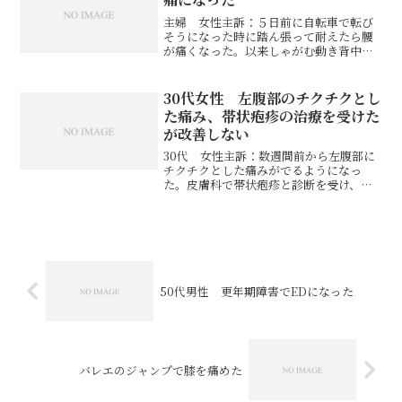
主婦 女性主訴：５日前に自転車で転び
そうになった時に踏ん張って耐えたら腰
が痛くなった。以来しゃがむ動き背中を
丸めると腰が痛い。腰を伸ばしたり揉ん
だりしても、その場は良いがすぐに痛く
なる。５日経つが改善しない。1回目状
30代女性 左腹部のチクチクとし
態：右肩甲骨が挙がって巻...
た痛み、帯状疱疹の治療を受けた
が改善しない
30代 女性主訴：数週間前から左腹部に
チクチクとした痛みがでるようになっ
た。皮膚科で帯状疱疹と診断を受け、痛
み止めを処方されたが改善しないため、
オンラインでご相談。1回目状態：帯状疱
疹と診断されたそうですが、発症から数
週間経っても発疹や水疱...
50代男性 更年期障害でEDになった
バレエのジャンプで膝を痛めた