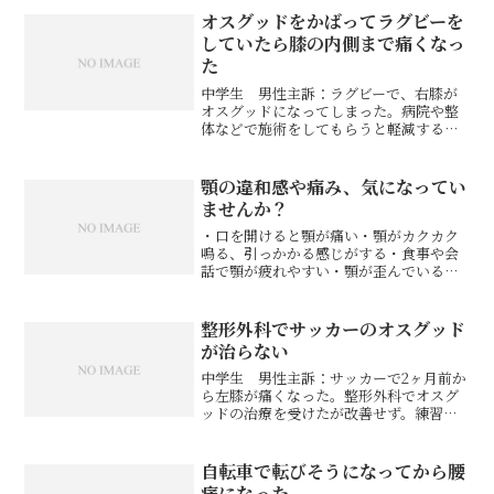
きを良くしたい。1回目状態：頭蓋骨が左
に捻じれているため、...
オスグッドをかばってラグビーを
していたら膝の内側まで痛くなっ
た
中学生 男性主訴：ラグビーで、右膝が
オスグッドになってしまった。病院や整
体などで施術をしてもらうと軽減するの
で、だましだまし練習していたら膝の内
側まで痛くなった。練習を休むように言
われたので、練習を休まずに改善したく
顎の違和感や痛み、気になってい
て来院。1回目状態：右の...
ませんか？
・口を開けると顎が痛い・顎がカクカク
鳴る、引っかかる感じがする・食事や会
話で顎が疲れやすい・顎が歪んでいる気
がするこうした症状があっても、「病名
があるほどじゃないかな…」「そのうち
治るかも」と、そのままにしている方は
整形外科でサッカーのオスグッド
とても多いです。でも実は...
が治らない
中学生 男性主訴：サッカーで2ヶ月前か
ら左膝が痛くなった。整形外科でオスグ
ッドの治療を受けたが改善せず。練習に
参加できず困って来院。歩くだけでも痛
く、自転車に乗る時も痛い。寝起きに特
に痛む。1回目状態：頭蓋骨が捻じれてい
自転車で転びそうになってから腰
たため、骨盤まで捻じ...
痛になった