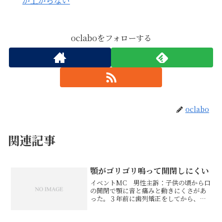
が上がらない
oclaboをフォローする
oclabo
関連記事
顎がゴリゴリ鳴って開閉しにくい
イベントMC 男性主訴：子供の頃から口
の開閉で顎に音と痛みと動きにくさがあ
った。３年前に歯列矯正をしてから、口
を開くと顎が右に歪むようになった。首
と肩のこりが酷い。仕事のために顎の動