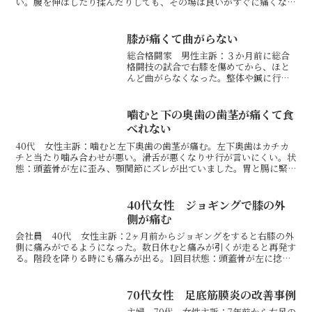
い。腰を伸ばしたり揉んだりしても、その場は良いがすぐに痛くな
る。５日経つが改善しない。1回目状態：右肩甲骨が挙がって巻...
膝が痛くて曲がらない
総合格闘家 男性主訴：３か月前に総合
格闘技の試合で右膝を傷めてから、ほと
んど曲がらなくなった。整体や鍼に行っ
たが全然改善せず。来月試合なので何と
かして欲しい。1回目状態：膝関節の外側
半月板に痛みが出ているため膝が曲がら
噛むと下の奥歯の歯茎が痛くて食
なくなっていました。肋...
べれない
40代 女性主訴：噛むと左下奥歯の歯茎が痛む。左下奥歯はカチカ
チと当たり噛み合わせが悪い。滑舌が悪くなりサ行が言いにくい。状
態：頭蓋骨が左に歪み、顎関節にズレが出ていました。胃と腸に緊
張が出ていました。舌の筋肉（舌骨筋）が緊張して、滑舌が悪...
40代女性 ジョギングで膝の外
側が痛む
会社員 40代 女性主訴：2ヶ月前からジョギングをすると右膝の外
側に痛みがでるようになった。数日休むと痛みが引くが走ると再発す
る。階段を降りる時にも痛みが出る。1回目状態：頭蓋骨が左に捻じ
れていたため、骨盤が左に捻れて右膝に負担をかけていま...
70代女性 足底筋膜炎の改善事例
主婦 70代 女性主訴：7年前から左足の