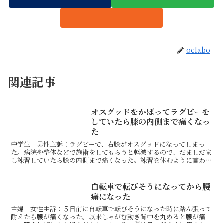
oclabo
関連記事
オスグッドをかばってラグビーを
していたら膝の内側まで痛くなっ
た
中学生 男性主訴：ラグビーで、右膝がオスグッドになってしまっ
た。病院や整体などで施術をしてもらうと軽減するので、だましだま
し練習していたら膝の内側まで痛くなった。練習を休むように言われ
たので、練習を休まずに改善したくて来院。1回目状態：右の...
自転車で転びそうになってから腰
痛になった
主婦 女性主訴：５日前に自転車で転びそうになった時に踏ん張って
耐えたら腰が痛くなった。以来しゃがむ動き背中を丸めると腰が痛