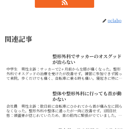
oclabo
関連記事
整形外科でサッカーのオスグッド
が治らない
中学生 男性主訴：サッカーで2ヶ月前から左膝が痛くなった。整形
外科でオスグッドの治療を受けたが改善せず。練習に参加できず困っ
て来院。歩くだけでも痛く、自転車に乗る時も痛い。寝起きに特に痛
む。1回目状態：頭蓋骨が捻じれていたため、骨盤まで捻じ...
整体や整形外科に行っても首が動
かない
会社員 男性主訴：数日前に自転車にひかれてから首が痛み左に回ら
なくなった。整形外科や整体に通ったが一向に改善せず。1回目状
態：頭蓋骨が捻じれていたため、首の筋肉に緊張がでていました。ま
た、右のスネの外側の筋肉に緊張がでているため、骨盤が歪ん...