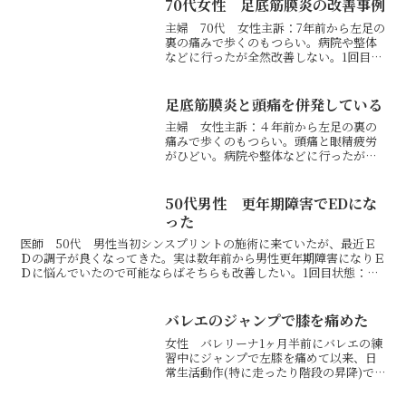
70代女性 足底筋膜炎の改善事例
主婦 70代 女性主訴：7年前から左足の
裏の痛みで歩くのもつらい。病院や整体
などに行ったが全然改善しない。1回目状
態：頭蓋骨が右に捻じれているため、筋
膜の連動から足底筋膜炎になっていまし
た。処置：頭蓋骨を整えて立ってもらう
足底筋膜炎と頭痛を併発している
と、頭だけで足裏の...
主婦 女性主訴：４年前から左足の裏の
痛みで歩くのもつらい。頭痛と眼精疲労
がひどい。病院や整体などに行ったが全
然改善しない。1回目状態：頭蓋骨が右に
捻じれているため、筋膜の連動から足底
筋膜炎になっていました。長年の頭痛や
50代男性 更年期障害でEDにな
足底筋膜炎の痛みから肩...
った
医師 50代 男性当初シンスプリントの施術に来ていたが、最近Ｅ
Ｄの調子が良くなってきた。実は数年前から男性更年期障害になりＥ
Ｄに悩んでいたので可能ならばそちらも改善したい。1回目状態：
元々シンスプリントの原因が内臓の緊張による骨盤の動きの悪...
バレエのジャンプで膝を痛めた
女性 バレリーナ1ヶ月半前にバレエの練
習中にジャンプで左膝を痛めて以来、日
常生活動作(特に走ったり階段の昇降)で
痛みがあり、バレエでもジャンプで痛み
があり怖い。かばっているせいか右アキ