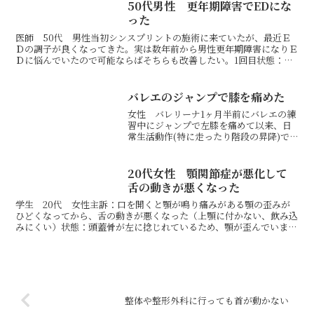
50代男性 更年期障害でEDにな
った
医師 50代 男性当初シンスプリントの施術に来ていたが、最近Ｅ
Ｄの調子が良くなってきた。実は数年前から男性更年期障害になりＥ
Ｄに悩んでいたので可能ならばそちらも改善したい。1回目状態：
元々シンスプリントの原因が内臓の緊張による骨盤の動きの悪...
バレエのジャンプで膝を痛めた
女性 バレリーナ1ヶ月半前にバレエの練
習中にジャンプで左膝を痛めて以来、日
常生活動作(特に走ったり階段の昇降)で
痛みがあり、バレエでもジャンプで痛み
があり怖い。かばっているせいか右アキ
レス腱の痛みも出てきた。整体などに通
20代女性 顎関節症が悪化して
っているが、どこに行...
舌の動きが悪くなった
学生 20代 女性主訴：口を開くと顎が鳴り痛みがある顎の歪みが
ひどくなってから、舌の動きが悪くなった（上顎に付かない、飲み込
みにくい）状態：頭蓋骨が左に捻じれているため、顎が歪んでいまし
た。また、内臓の緊張も強く肋骨の動きが悪くなっていまし...
整体や整形外科に行っても首が動かない