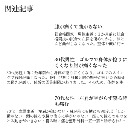
関連記事
膝が痛くて曲がらない
総合格闘家 男性主訴：３か月前に総合
格闘技の試合で右膝を傷めてから、ほと
んど曲がらなくなった。整体や鍼に行っ
たが全然改善せず。来月試合なので何と
かして欲しい。1回目状態：膝関節の外側
半月板に痛みが出ているため膝が曲がら
30代男性 ゴルフで身体が捻りに
なくなっていました。肋...
くくなり肘が痛くなった
30代男性主訴：数年前から身体が捻りにくくなり、ゴルフのスイン
グで右肘が痛くなった。1回目状態：肝臓と腸の緊張が強いため肋骨
の動きが悪く、体幹の回旋制限がありました。そのため、体幹を使え
ず手打ちになって肘に負担をかけていました。処置：肝臓と...
70代女性 左肩が挙がらず寝る時
も痛む
70代 主婦主訴 左肩が動かない・肩が前にも横にも90度以下しか
動かない・頭の後ろや腰の後ろに手がいかない・座って後ろのものを
とる動きができない・寝る時に痛む整形外科で五十肩と診断され3ヶ
月通院しても全く改善せずご紹介で来院初診検査の結果、...