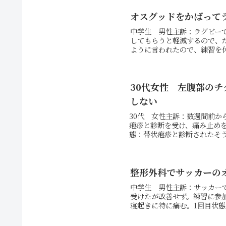
オスグッドをかばって
中学生 男性主訴：ラグビー
してもらうと軽減するので、
ように言われたので、練習を休
30代女性 左腹部の
しない
30代 女性主訴：数週間前
疱疹と診断を受け、痛み止め
態：帯状疱疹と診断されたそう
整形外科でサッカーの
中学生 男性主訴：サッカー
受けたが改善せず。練習に参
寝起きに特に痛む。1回目状態