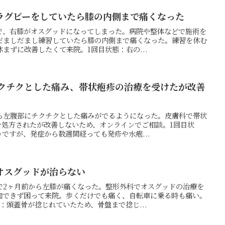
ラグビーをしていたら膝の内側まで痛くなった
で、右膝がオスグッドになってしまった。病院や整体などで施術を
だましだまし練習していたら膝の内側まで痛くなった。練習を休む
まずに改善したくて来院。1回目状態：右の...
チクチクとした痛み、帯状疱疹の治療を受けたが改善
から左腹部にチクチクとした痛みがでるようになった。皮膚科で帯状
を処方されたが改善しないため、オンラインでご相談。1回目状
ですが、発症から数週間経っても発疹や水疱...
オスグッドが治らない
で2ヶ月前から左膝が痛くなった。整形外科でオスグッドの治療を
加できず困って来院。歩くだけでも痛く、自転車に乗る時も痛い。
：頭蓋骨が捻じれていたため、骨盤まで捻じ...