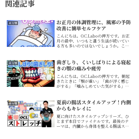
関連記事
お正月の体調管理に、風邪の予防
未分類
改善に簡単セルフケア
こんにちは。O.C.Laboの押方です。お正
月の最中、いつもと違う生活が続いてい
る方も多いのではないでしょうか。この
時期は、食事や睡眠のリズムが変わった
り、家事や移動が増えたりすることで、
疲れや自律神経の乱れから不調を感じや
歯ぎしり、くいしばりによる寝起
未分類
すくなる傾向があ...
きの顎の痛みや疲労
こんにちは。O.C.Laboの押方です。朝起
きたときに「顎が重い」「歯が浮く感じ
がする」「噛みしめていた気がする」そ
んな違和感が続くと、それだけで一日の
スタートが重くなりますよね。くいしば
りや歯ぎしりは、顎そのものが悪い以外
夏前の腸活スタイルアップ！内側
未分類
にも、体と神経が...
からもキレイに
夏に向けたスタイルアップシリーズ、ひ
とまず本日でファイナルです。最後のテ
ーマは、内臓から身体を整える腸活スト
レッチです。下腹のぽっこり感、便秘や
下痢、肌荒れ、疲れやすさ。こうした不