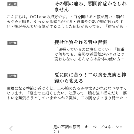
調は、腸の働きだけでなく、骨盤や股関
その顎の痛み、顎関節症かもしれ
未分類
節、自律神経の乱れとも関...
ません
こんにちは。O.C.Laboの押方です。・口を開けると顎が痛い・顎が
カクカク鳴る、引っかかる感じがする・食事や会話で顎が疲れやす
い・顎が歪んでいる気がするこうした症状があっても、「病名がある
ほどじゃないかな…」「そのうち治るかも」と、そのま...
痩せ体質を作る背中習慣
未分類
「頑張っているのに痩せにくい」「体重
は落ちても、姿勢や雰囲気がいまひとつ
変わらない」そんな方は身体の使い方を
見直した方がいいかもしれません。今回
の動画は、いわゆる「痩せ筋」と言われ
る、肩甲骨の間にある菱形筋のOCL式ト
夏に間に合う！二の腕を皮膚と神
未分類
レーニングです。菱形筋...
経から変える
薄着になる季節が近づくと、二の腕のたるみや太さが気になりやすく
なります。「夏までに細くしたい」と思って、腕を強く揉んだり、筋
トレを頑張ろうとしていませんか？実は、二の腕をすっきり見せたい
時に、腕だけを整えれば良いとは限りません。鍵になるのは...
足の不調の原因「オーバープロネーショ
ン」