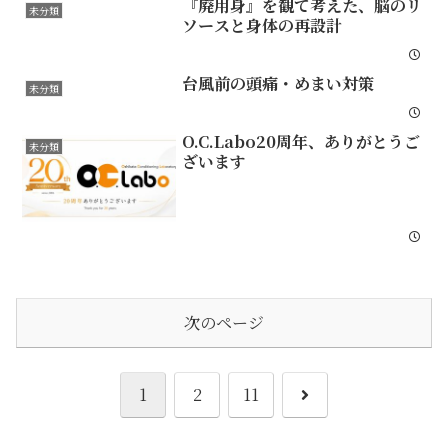
『廃用身』を観て考えた、脳のリ
未分類
ソースと身体の再設計
台風前の頭痛・めまい対策
未分類
O.C.Labo20周年、ありがとうご
未分類
ざいます
次のページ
次
1
2
11
へ