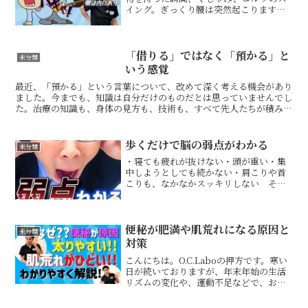
イング。ぎっくり腰は突然起こります
が、それは「きっかけ」に過ぎません。
本当の原因が、腰ではないケースも多い
のです。体を反らすとき、本来は「胸・
腰・骨盤」が連動し...
「借りる」ではなく「預かる」と
未分類
いう感覚
最近、「預かる」という言葉について、改めて深く考える機会があり
ました。今までも、知識は自分だけのものだとは思っていませんでし
た。治療の知識も、身体の見方も、技術も、すべて先人たちが積み重
ねてきてくれたものです。よく「巨人の肩の上に立つ」とい...
歩くだけで脳の弱点がわかる
未分類
・寝ても疲れが抜けない・頭が重い・集
中しようとしても続かない・肩こりや首
こりも、なかなかスッキリしない そん
な不調が続く時、問題は筋肉だけでな
く、脳の負担のかかり方にあることがあ
ります。実は「歩きながら100から7を引
いていく」このシンプル...
便秘が肥満や肌荒れになる原因と
未分類
対策
こんにちは。O.C.Laboの押方です。寒い
日が続いておりますが、年末年始の生活
リズムの変化や、運動不足などで、お腹
の調子が優れないと感じている方もいら
っしゃるのではないでしょうか？今回は