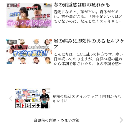
【便秘】【肌荒れ】【太りやすさ】とい
春の頭重感は脳の疲れかも
未分類
ったお悩みが、な...
春先になると、頭が重い。身体がだる
い。首や肩がこる。「寝不足というほど
ではないのに、なんとなくスッキリしな
い」「マッサージをしても、すぐ首こり
や肩こりが戻る」そんな不調を感じてい
ませんか？春は、新生活、寒暖差、気圧
の変化、生活リズムの乱れな...
喉の痛みに即効性のあるセルフケ
未分類
ア
こんにちは。O.C.Laboの押方です。寒い
日が続いておりますが、自律神経の乱れ
から体調を崩されたり、喉の不調を感じ
たりしている方も多いのではないでしょ
うか？今回は、そんな辛い喉の痛みに即
効性のある２つのセルフケアをご紹介し
ます。唾や薬を飲...
夏前の腸活スタイルアップ！内側からも
キレイに
台風前の頭痛・めまい対策