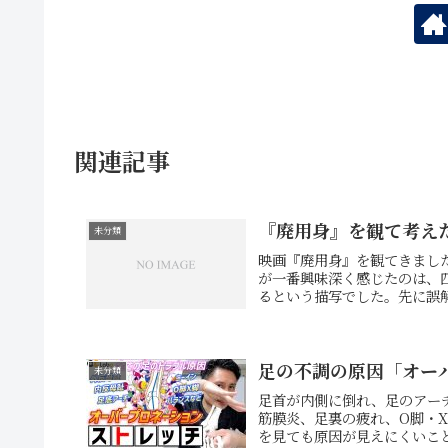
関連記事
『廃用身』を観て考え
未分類
映画『廃用身』を観てきまし
が一番興味深く感じたのは、
るという描写でした。先に誤解
足の不調の原因「オー
未分類
足首が内側に倒れ、足のアー
筋膜炎、足裏の疲れ、O脚・
を見ても原因が見えにくいこと