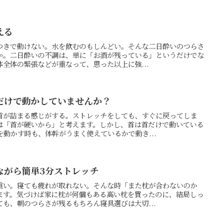
える
つきで動けない。水を飲むのもしんどい。そんな二日酔いのつらさ
か。二日酔いの不調は、単に「お酒が残っている」というだけでな
全体の緊張などが重なって、思った以上に強...
だけで動かしていませんか？
首が詰まる感じがする。ストレッチをしても、すぐに戻ってしま
は「首が硬いから」と考えます。しかし、首は首だけで動いている
動かす時も、体幹がうまく使えているかで動き...
ながら簡単3分ストレッチ
重い。寝ても疲れが取れない。そんな時「また枕が合わないのか
ます。気づけば家に枕が何個もある高い枕を買ったのに、結局しっ
も、朝のつらさが残るもちろん寝具選びは大切...