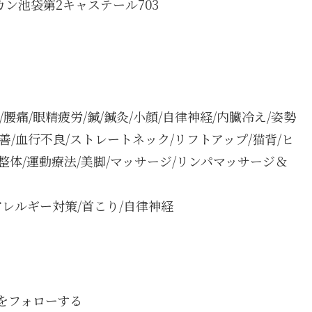
カン池袋第2キャステール703
り/腰痛/眼精疲労/鍼/鍼灸/小顔/自律神経/内臓冷え/姿勢
改善/血行不良/ストレートネック/リフトアップ/猫背/ヒ
ツ整体/運動療法/美脚/マッサージ/リンパマッサージ＆
アレルギー対策/首こり/自律神経
boをフォローする