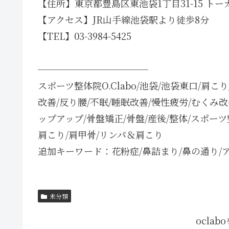
【住所】東京都豊島区東池袋1丁目31-15 トー
【アクセス】JR山手線池袋駅より徒歩8分
【TEL】03-3984-5425
────────────
スポーツ整体院O.Clabo/池袋/池袋東口/肩こ
改善/反り腰/不眠/睡眠改善/慢性疲労/むくみ
ップアップ/骨盤矯正/骨盤/産後/整体/スポー
肩こり/肩甲骨/リンパ＆肩こり
追加キーワード：花粉症/鼻詰まり/鼻の通り/
未分類
ocla