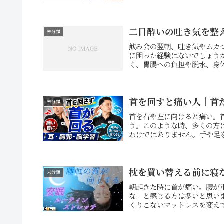
二日酔いの吐き気を整
未分類
飲み会の翌朝、吐き気やムカ
に困った経験はないでしょう
く、胃腸への負担や脱水、身体
首を回すと痛い人｜首
未分類
首を右や左に向けると痛い。
う。このような時、多くの方
わけではありません。手や足を
枕を買い替える前に寝
未分類
朝起きた時に首が痛い。腰が
な」と感じる方は多いと思い
くりこないマットレスを変えて