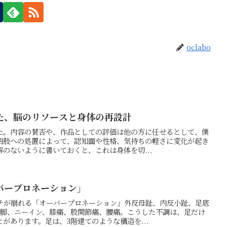
oclabo
た、脳のリソースと身体の再設計
た。内容の賛否や、作品としての評価は他の方に任せるとして、僕
四肢への処置によって、認知面や性格、気持ちの軽さに変化が起き
のないように書いておくと、これは身体を切...
バープロネーション」
チが崩れる「オーバープロネーション」外反母趾、内反小趾、足底
X脚、ニーイン、膝痛、股関節痛、腰痛。こうした不調は、足だけ
があります。足は、3階建てのような構造を...