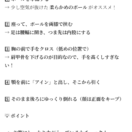
→ 少し空気が抜けた
柔らかめのボール
がオススメ！
2️⃣
座って、ボールを両膝で挟む
→
足は腰幅に開き、つま先は内股にする
3️⃣
胸の前で手をクロス（低めの位置で）
→
肩甲骨を下げるのが目的なので、手を高くしすぎな
い！
4️⃣
顎を前に「アイン」と出し、そこから引く
5️⃣
そのまま後ろにゆっくり倒れる（顔は正面をキープ）
💡
ポイント