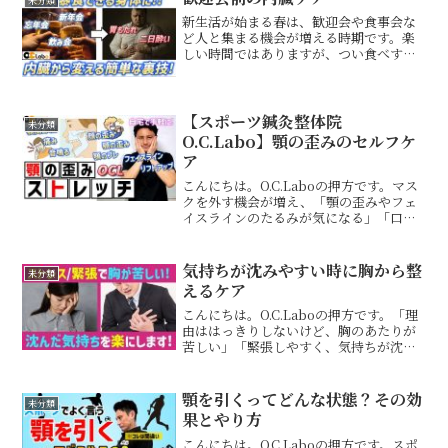
未分類
方は...
新生活が始まる春は、歓迎会や食事会な
ど人と集まる機会が増える時期です。楽
しい時間ではありますが、つい食べすぎ
たり飲みすぎたりして、翌日に胃もた
れ、だるさ、頭の重さ、二日酔いのよう
な不調を感じる方も少なくありません。
大切なのは、飲み会を我慢す...
【スポーツ鍼灸整体院
未分類
O.C.Labo】顎の歪みのセルフケ
ア
こんにちは。O.C.Laboの押方です。マス
クを外す機会が増え、「顎の歪みやフェ
イスラインのたるみが気になる」「口を
開ける時に顎がカクカク鳴る・痛む」と
いったお悩みを抱えている方も多いので
はないでしょうか？今回は、顔の歪みや
気持ちが沈みやすい時に胸から整
未分類
顎関節症でお悩み...
えるケア
こんにちは。O.C.Laboの押方です。「理
由ははっきりしないけど、胸のあたりが
苦しい」「緊張しやすく、気持ちが沈み
やすい」「深呼吸しようとしても、うま
く息が入らない」こうした感覚は、忙し
さやストレスが続く方ほど感じやすいも
顎を引くってどんな状態？その効
未分類
のです。気分の問...
果とやり方
こんにちは。O.C.Laboの押方です。スポ