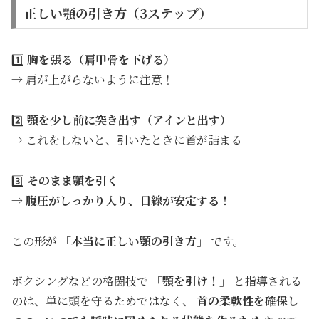
正しい顎の引き方（3ステップ）
1️⃣
胸を張る（肩甲骨を下げる）
→ 肩が上がらないように注意！
2️⃣
顎を少し前に突き出す（アインと出す）
→ これをしないと、引いたときに首が詰まる
3️⃣
そのまま顎を引く
→
腹圧がしっかり入り、目線が安定する！
この形が
「本当に正しい顎の引き方」
です。
ボクシングなどの格闘技で
「顎を引け！」
と指導される
のは、単に頭を守るためではなく、
首の柔軟性を確保し