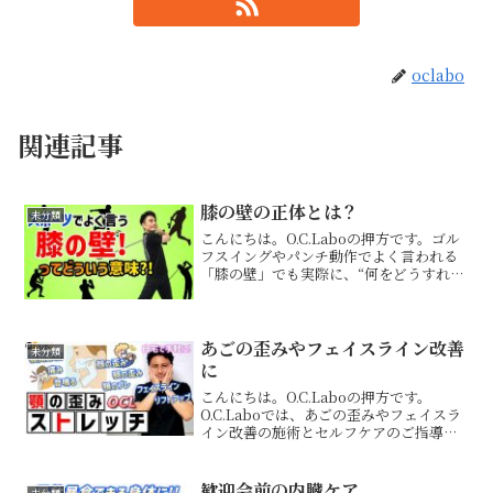
oclabo
関連記事
膝の壁の正体とは？
未分類
こんにちは。O.C.Laboの押方です。ゴル
フスイングやパンチ動作でよく言われる
「膝の壁」でも実際に、“何をどうすれば
壁になるのか”を理解している方は多くあ
りません。膝を固める。力を入れる。伸
ばし切る。その結果、膝を痛めたり、パ
フォーマンス...
あごの歪みやフェイスライン改善
未分類
に
こんにちは。O.C.Laboの押方です。
O.C.Laboでは、あごの歪みやフェイスラ
イン改善の施術とセルフケアのご指導も
得意としています。例えばこんなストレ
ッチです。O.C.Laboではこのようなセル
フケアをご指導しています。ご興味ある
歓迎会前の内臓ケア