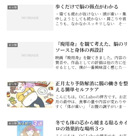
かし、何度も戻ってしまう場合、肩その
ものよりも「肩甲骨・肋骨...
歩くだけで脳の弱点がわかる
未分類
・寝ても疲れが抜けない・頭が重い・集
中しようとしても続かない・肩こりや首
こりも、なかなかスッキリしない そん
な不調が続く時、問題は筋肉だけでな
く、脳の負担のかかり方にあることがあ
ります。実は、歩きながら100から7を引
いていく、このシンプル...
『廃用身』を観て考えた、脳のリ
未分類
ソースと身体の再設計
映画『廃用身』を観てきました。内容の
賛否や、作品としての評価は他の方に任
せるとして、僕が一番興味深く感じたの
は、四肢への処置によって、認知面や性
格、気持ちの軽さに変化が起きるという
描写でした。先に誤解のないように書い
正月太り予防解消に腸の働きを整
未分類
ておくと、これは身体を切...
える簡単セルフケア
こんにちは。O.C.Laboの押方です。お正
月の最中は、食事の量や内容が変わりや
すく「体が重い」「お腹の調子がいまひ
とつ」と感じやすい時期です。こうした
状態には、腸の働きの低下が関係してい
ることがあります。食べ過ぎや運動量の
冬でも体の芯から暖まる貼るカイ
未分類
低下、生活リズム...
ロの効果的な場所３つ
こんにちは。O.C.Laboの押方です。お正