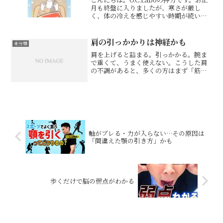
月も終盤に入りましたが、寒さが厳し
く、体の冷えを感じやすい時期が続いて
います。この時期は、「体がなかなか温
まらない」「冷えから肩や腰がつらい」
と感じる方も多いのではないでしょう
肩の引っかかりは神経かも
未分類
か。そんな時に手軽に...
肩を上げると詰まる。引っかかる。腕ま
で重くて、うまく使えない。こうした肩
の不調があると、多くの方はまず「筋肉
が硬いのかな」と考えます。もちろんそ
れも一因ですが、実際にはそれだけでは
説明しきれない肩があります。今回のポ
イントは、腋窩神経の癒着...
軸がブレる・力が入らない…その原因は
「間違えた顎の引き方」かも
歩くだけで脳の弱点がわかる