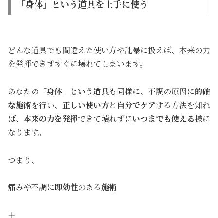
「身体」という道具を上手に使う
どんな道具でも間違えた使い方や乱暴に扱えば、本来の力
を発揮できずすぐに壊れてしまいます。
あなたの
「身体」という道具
も同様に、不調の原因に
的確
な施術
を行い、
正しい使い方
と
自分でケア
する方法を知れ
ば、
本来の力を発揮
できて壊れずに
いつまでも使える
様に
なります。
つまり、
痛みや不調に
即効性
のある
施術
＋