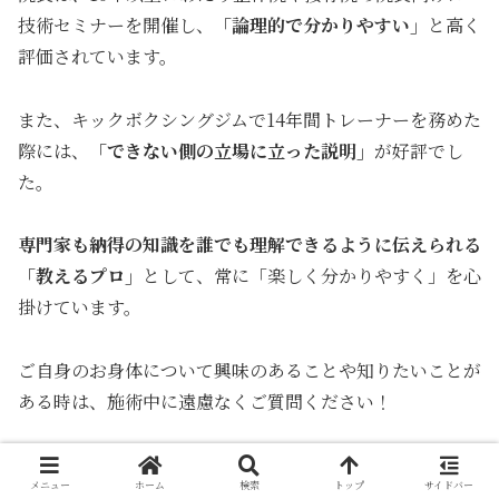
技術セミナーを開催し、
「論理的で分かりやすい」
と高く
評価されています。
また、キックボクシングジムで14年間トレーナーを務めた
際には、
「できない側の立場に立った説明」
が好評でし
た。
専門家も納得の知識を誰でも理解できるように伝えられる
「教えるプロ」
として、常に「楽しく分かりやすく」を心
掛けています。
ご自身のお身体について興味のあることや知りたいことが
ある時は、施術中に遠慮なくご質問ください！
４．論理的にパフォーマンスアップができる
メニュー
ホーム
検索
トップ
サイドバー