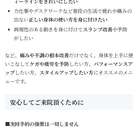
ィーラインをきれいにしたい
力仕事やデスクワークなど普段の生活で疲れや痛みの
出ない
正しい身体の使い方を身に付けたい
再現性のある動きを身に付けて
スランプ改善
や予防
がしたい
など、
痛みや不調の根本改善
だけでなく、身体を上手に使
いこなして
ケガ
や疲労を予防
したい方、
パフォーマンスア
ップ
したい方、
スタイルアップしたい
方
にオススメのメニ
ューです。
安心してご来院頂くために
■次回予約の強要は一切しません