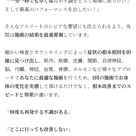
「
一分一秒でも早く
痛みや不調をとって現場に戻りたい！
そして最高のパフォーマンスを出したい！」
そんなアスリートのシビアな要望にも応えられるよう、当
院は
施術の結果を最重要視
しています。
細かい検査とカウンセリングによって
症状の根本原因を的
確に見つけ出し
、筋肉、筋膜、皮膚、関節、自律神経、
脳、内臓、神経、血管、骨膜、ホルモンなど様々なアプロ
ーチで
あなたに最適な施術
を行うため、
1回の施術でお身
体の変化を実感
して頂けるだけでなく、
根本
改善までのス
ピードと効果
が違います。
「何度も再発する不調がある」
「どこに行っても改善しない」