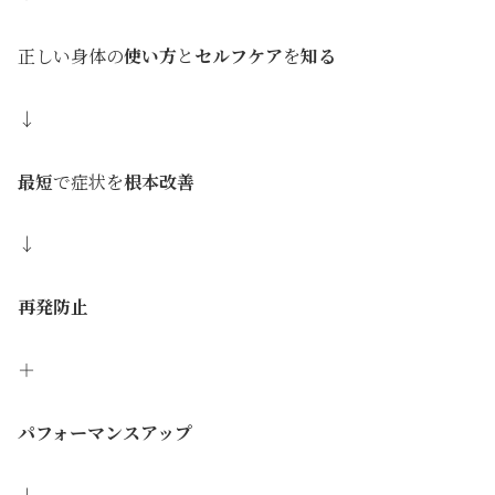
正しい身体の
使い方
と
セルフケア
を
知る
↓
最短
で症状を
根本改善
↓
再発防止
＋
パフォーマンスアップ