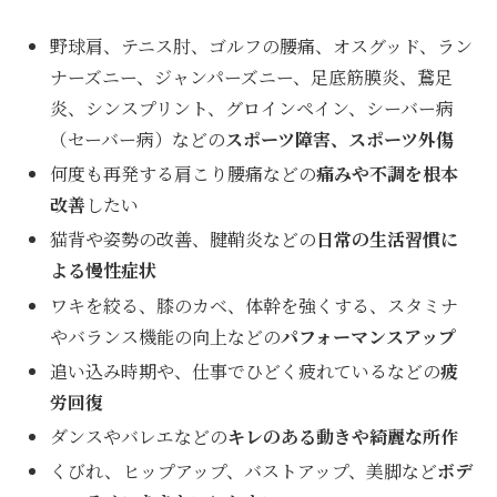
野球肩、テニス肘、ゴルフの腰痛、オスグッド、ラン
ナーズニー、ジャンパーズニー、足底筋膜炎、鵞足
炎、シンスプリント、グロインペイン、シーバー病
（セーバー病）などの
スポーツ障害、スポーツ外傷
何度も再発する肩こり腰痛などの
痛みや不調を根本
改善
したい
猫背や姿勢の改善、腱鞘炎などの
日常の生活習慣に
よる慢性症状
ワキを絞る、膝のカベ、体幹を強くする、スタミナ
やバランス機能の向上などの
パフォーマンスアップ
追い込み時期や、仕事でひどく疲れているなどの
疲
労回復
ダンスやバレエなどの
キレのある動きや綺麗な所作
くびれ、ヒップアップ、バストアップ、美脚など
ボデ