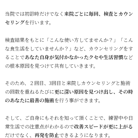
当院では初診時だけでなく
来院ごとに毎回、検査とカウン
セリング
を行います。
検査結果をもとに「こんな使い方してませんか？」「こん
な食生活をしていませんか？」など、カウンセリングをす
ることで
あなた自身が気付かなかったクセや生活習慣
など
の根本原因を見つけて共有していきます。
そのため、２回目、3回目と来院しカウンセリングと施術
の回数を重ねるたびに
更に深い
原因を見つけ出し、その時
のあなたに最善の施術
を行う事ができます。
そして、ご自身にもそれを知って頂くことで、練習中や日
常生活での注意点がわかるので
改善スピードが更に上が
る
だけでなく、
再発を防止
できるようになります。