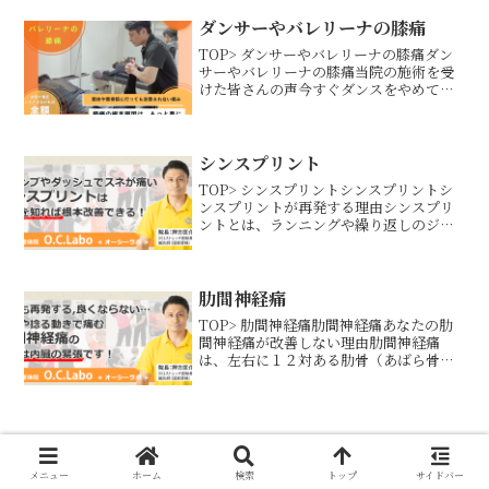
的なスポーツ障害で、痛みの出る場所に
よって肘の内側が痛む...
ダンサーやバレリーナの膝痛
TOP> ダンサーやバレリーナの膝痛ダン
サーやバレリーナの膝痛当院の施術を受
けた皆さんの声今すぐダンスをやめて手
術を勧められていた股関節痛が数回で驚
くほどなくなりました私は長年、股関節
のつまりと痛みがあり病院や整体に通い
ましたが、多少の改善...
シンスプリント
TOP> シンスプリントシンスプリントシ
ンスプリントが再発する理由シンスプリ
ントとは、ランニングや繰り返しのジャ
ンプなどにより、足首や足底を動かすス
ネの中の筋肉（長趾屈筋、長母趾屈筋、
後脛骨筋）を使い過ぎることで起こるス
ポーツ障害です。運動...
肋間神経痛
TOP> 肋間神経痛肋間神経痛あなたの肋
間神経痛が改善しない理由肋間神経痛
は、左右に１２対ある肋骨（あばら骨）
の動きが悪い状態で動かされることによ
って、肋骨の間にある神経「肋間神経」
が障害を受けることで痛みを感じる症状
です。体を捻る動きや、...
メニュー
ホーム
検索
トップ
サイドバー