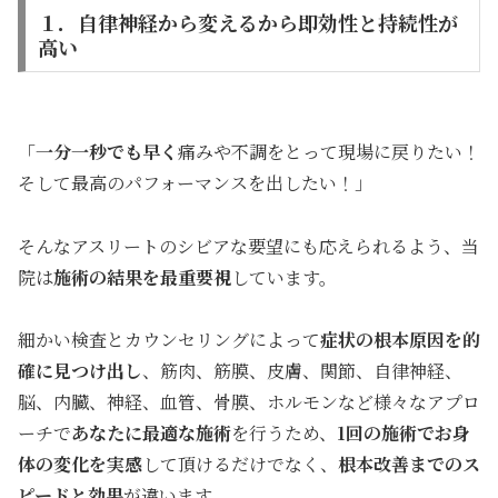
１．自律神経から変えるから即効性と持続性が
高い
「
一分一秒でも早く
痛みや不調をとって現場に戻りたい！
そして最高のパフォーマンスを出したい！」
そんなアスリートのシビアな要望にも応えられるよう、当
院は
施術の結果を最重要視
しています。
細かい検査とカウンセリングによって
症状の根本原因を的
確に見つけ出し
、筋肉、筋膜、皮膚、関節、自律神経、
脳、内臓、神経、血管、骨膜、ホルモンなど様々なアプロ
ーチで
あなたに最適な施術
を行うため、
1回の施術でお身
体の変化を実感
して頂けるだけでなく、
根本
改善までのス
ピードと効果
が違います。