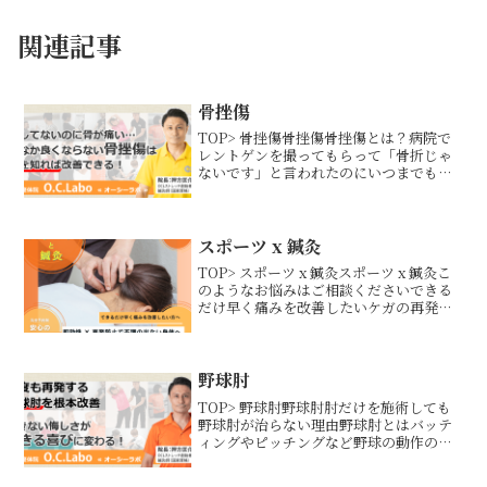
関連記事
骨挫傷
TOP> 骨挫傷骨挫傷骨挫傷とは？病院で
レントゲンを撮ってもらって「骨折じゃ
ないです」と言われたのにいつまでも骨
が痛む…折れてないはずなのに押すと痛
い…そんな骨の痛みの原因は骨挫傷かも
しれません。骨挫傷とは簡単に言えば骨
の打撲で、倒れたりぶ...
スポーツ x 鍼灸
TOP> スポーツ x 鍼灸スポーツ x 鍼灸こ
のようなお悩みはご相談くださいできる
だけ早く痛みを改善したいケガの再発を
防ぎたい練習を休まずに痛みを改善した
い練習後の疲労を効率よく回復させたい
練習の効果や効率を最大限に高めたい試
合や大会に向...
野球肘
TOP> 野球肘野球肘肘だけを施術しても
野球肘が治らない理由野球肘とはバッテ
ィングやピッチングなど野球の動作の反
復によって肘に負担がかかることで肘の
痛みや動きの悪さなどの症状がでる代表