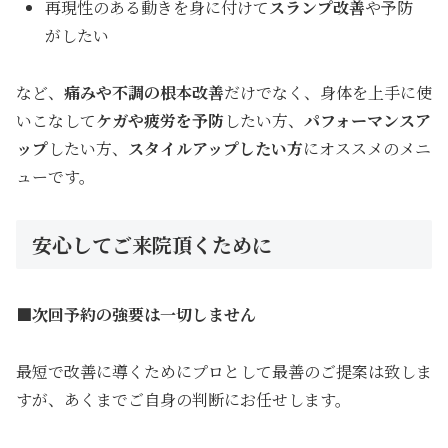
再現性のある動きを身に付けて
スランプ改善
や予防
がしたい
など、
痛みや不調の根本改善
だけでなく、身体を上手に使
いこなして
ケガ
や疲労を予防
したい方、
パフォーマンスア
ップ
したい方、
スタイルアップしたい
方
にオススメのメニ
ューです。
安心してご来院頂くために
■次回予約の強要は一切しません
最短で改善に導くためにプロとして最善のご提案は致しま
すが、あくまでご自身の判断にお任せします。