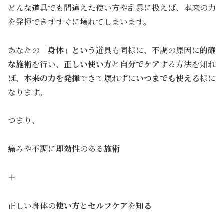
どんな道具でも間違えた使い方や乱暴に扱えば、本来の力
を発揮できずすぐに壊れてしまいます。
あなたの
「身体」という道具
も同様に、不調の原因に
的確
な施術
を行い、
正しい使い方
と
自分でケア
する方法を知れ
ば、
本来の力を発揮
できて壊れずに
いつまでも使える
様に
なります。
つまり、
痛みや不調に
即効性
のある
施術
＋
正しい身体の
使い方
と
セルフケア
を
知る