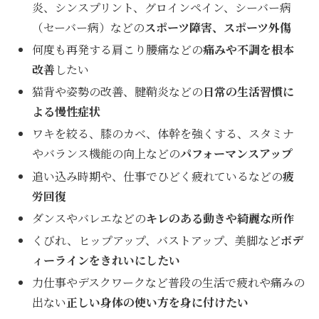
炎、シンスプリント、グロインペイン、シーバー病
（セーバー病）などの
スポーツ障害、スポーツ外傷
何度も再発する肩こり腰痛などの
痛みや不調を根本
改善
したい
猫背や姿勢の改善、腱鞘炎などの
日常の生活習慣に
よる慢性症状
ワキを絞る、膝のカベ、体幹を強くする、スタミナ
やバランス機能の向上などの
パフォーマンスアップ
追い込み時期や、仕事でひどく疲れているなどの
疲
労回復
ダンスやバレエなどの
キレのある動きや綺麗な所作
くびれ、ヒップアップ、バストアップ、美脚など
ボデ
ィーラインをきれいにしたい
力仕事やデスクワークなど普段の生活で疲れや痛みの
出ない
正しい身体の使い方を身に付けたい