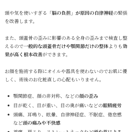
頭や気を使いすぎる
「脳の負担」が原因の自律神経
の緊張
を改善します。
また、頭蓋骨の歪みに影響のある全身の歪みまで検査し整
えるので
一般的な
頭蓋骨だけや顎関節だけの整体
よりも
効
果が高く根本改善
ができます。
お顔を施術する際にオイルや器具を使わないのでお肌に優
しく、術後のお化粧直しの心配もいりません。
顎関節症、顔の非対称、などの
顔の歪み
目が乾く、目が重い、目の奥が痛いなどの
眼精疲労
頭痛、耳鳴り、眩暈、自律神経症、不眠症、倦怠感
など
頭の痛みや不快感
首痛、肩こり、ストレートネックなど
頭や首による