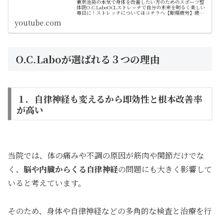
東京池袋の本気で身体を改善したい方のためのスポーツ整
体院O.C.LaboOCLストレッチで自分の未来を明るく楽しい
毎日に！ストレッチについてはコチラへ【眼精疲労】疲れ
目やかすみ目、目の奥の痛みなど簡単ストレッチでスッキ
youtube.com
リできる…
O.C.Laboが選ばれる３つの理由
１．自律神経も変えるから即効性と根本改善率
が高い
当院では、体の痛みや不調の原因が筋肉や関節だけでな
く、
脳や内臓からくる自律神経
の問題にも大きく影響して
いると考えています。
そのため、身体や自律神経などの多角的な検査と治療を行