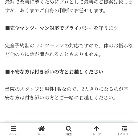
最短で改善に導くためにプロとして最善のご提案は致しま
すが、あくまでご自身の判断にお任せします。
■完全マンツーマン対応でプライバシーを守ります
完全予約制のマンツーマンの対応ですので、体のお悩みな
ど他の方に話が聞かれることもありません。
■不安な方は付き添いの方とお越しください
当院のスタッフは男性1名なので、2人きりになるのが不
安な方は付き添いの方とご一緒にお越しください。
院長創案の「OCLストレッチ」が多くのメ
ディアに取り上げられています
メニュー
ホーム
検索
トップ
サイドバー