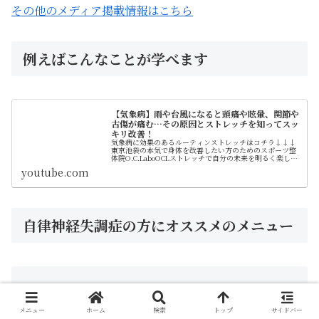
その他のメディア掲載情報はこちら
例えばこんなことが学べます
【気象病】雨や台風になると頭痛や眩暈、関節や
古傷が痛む…その原因とストレッチを知ってスッ
キリ改善！
気象病に効果のあるルーティンストレッチはコチラ↓↓↓
東京池袋の本気で身体を改善したい方のためのスポーツ整
体院O.C.LaboOCLストレッチで自分の未来を明るく楽しい
毎日に！ス…
youtube.com
自律神経失調症の方にオススメのメニュー
メニュー
ホーム
検索
トップ
サイドバー