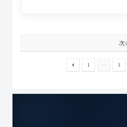
次
前
1
…
3
へ