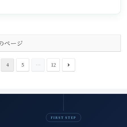
のページ
次
4
5
…
12
へ
FIRST STEP