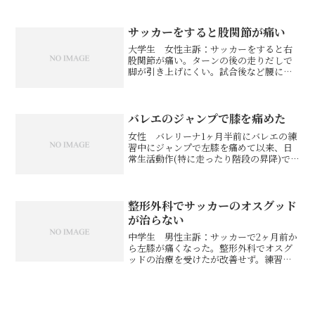
査で分かった原因検査の結果、原因は
「後半規管の問題」であることが判明し
ました。右ハイキックを蹴る際に頭を倒
サッカーをすると股関節が痛い
す事で、後半規管の影響から...
大学生 女性主訴：サッカーをすると右
股関節が痛い。ターンの後の走りだしで
脚が引き上げにくい。試合後など腰に痛
みが出る。1回目状態：頭蓋骨が捻じれて
いたため、骨盤まで捻じれていました。
そのため、右の股関節に負担がかかり、
グロインペイン症候群に...
バレエのジャンプで膝を痛めた
女性 バレリーナ1ヶ月半前にバレエの練
習中にジャンプで左膝を痛めて以来、日
常生活動作(特に走ったり階段の昇降)で
痛みがあり、バレエでもジャンプで痛み
があり怖い。かばっているせいか右アキ
レス腱の痛みも出てきた。整体などに通
っているが、どこに行...
整形外科でサッカーのオスグッド
が治らない
中学生 男性主訴：サッカーで2ヶ月前か
ら左膝が痛くなった。整形外科でオスグ
ッドの治療を受けたが改善せず。練習に
参加できず困って来院。歩くだけでも痛
く、自転車に乗る時も痛い。寝起きに特
に痛む。1回目状態：頭蓋骨が捻じれてい
たため、骨盤まで捻じ...