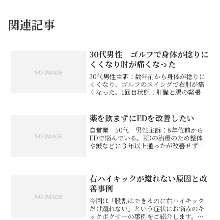
関連記事
30代男性 ゴルフで身体が捻りに
くくなり肘が痛くなった
30代男性主訴：数年前から身体が捻りに
くくなり、ゴルフのスイングで右肘が痛
くなった。1回目状態：肝臓と腸の緊張が
強いため肋骨の動きが悪く、体幹の回旋
制限がありました。そのため、体幹を使
えず手打ちになって肘に負担をかけてい
薬を飲まずにEDを改善したい
ました。処置：肝臓と...
自営業 50代 男性主訴：8年位前から
EDで悩んでいる。EDの治療のため整体
や鍼などに３年以上通ったが改善せず。
今は薬を飲んで対応しているが、薬に頼
らずにできるようになりたい。１回目状
態：自律神経の乱れから常に交感神経優
位で、頭蓋骨の歪みと...
右ハイキックが蹴れない原因と改
善事例
今回は「股割はできるのに右ハイキック
だけ蹴れない」という症状にお悩みのキ
ックボクサーの事例をご紹介します。検