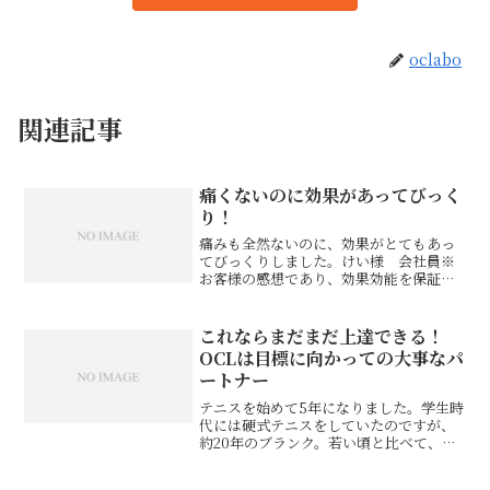
oclabo
関連記事
痛くないのに効果があってびっく
り！
痛みも全然ないのに、効果がとてもあっ
てびっくりしました。けい様 会社員※
お客様の感想であり、効果効能を保証す
るものではありません。同じ症状でお悩
みのお客さまの声自分の身体を学びたい
方にぴったり！顎関節症を気にせず、日
これならまだまだ上達できる！
常生活をこんなにストレス...
OCLは目標に向かっての大事なパ
ートナー
テニスを始めて5年になりました。学生時
代には硬式テニスをしていたのですが、
約20年のブランク。若い頃と比べて、身
体は簡単に悲鳴をあげてしまいます。テ
ニスはやはり身体に左右差の出てしまう