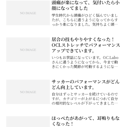
スポーツ。もともと柔軟性が乏しいとこ
頭痛が楽になって、気付いたら小
ろに、酷使したため、...
顔になってました
学生時代から頭痛がひどく悩んでいまし
たが、こちらに通うようになってからす
っかり楽になりました。気持ちよく頭や
顔を触られているだけなのに頭痛が治
る、それだけでも感動したのに、気付い
たら顔が引き締まって目がぱっちりして
居合の技もやりやすくなった！
る！頭痛を治してもらってい...
OCLストレッチでパフォーマンス
アップできています。
いつもお世話になっています。O.C.Labo
さんに通うようになってから、今まで動
きにくかった関節が可動するようにな
り、居合の技もやりやすくなって驚いて
おります。施術のみでなく、ストレッチ
のペーパーを頂き、毎日自分で実際にや
サッカーのパフォーマンスがどん
ることが出来るので...
どん向上しています。
自分はずっとサッカーを続けているので
すが、カテゴリーが上がるにつれて自分
の相対的なレベルが下がってきました。
特に自分のサッカー人生最後の舞台と決
めていた高校サッカーでは、自分の理想
とは常に遠い状態で、それを挽回しよう
ほっぺたがあがって、耳鳴りもな
と走り込みや筋トレに精を...
くなった！