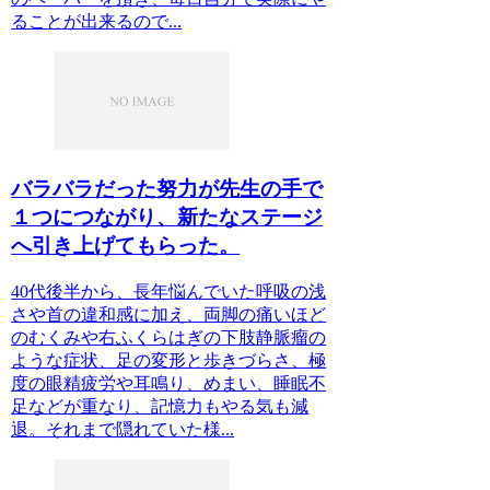
ることが出来るので...
バラバラだった努力が先生の手で
１つにつながり、新たなステージ
へ引き上げてもらった。
40代後半から、長年悩んでいた呼吸の浅
さや首の違和感に加え、両脚の痛いほど
のむくみや右ふくらはぎの下肢静脈瘤の
ような症状、足の変形と歩きづらさ、極
度の眼精疲労や耳鳴り、めまい、睡眠不
足などが重なり、記憶力もやる気も減
退。それまで隠れていた様...