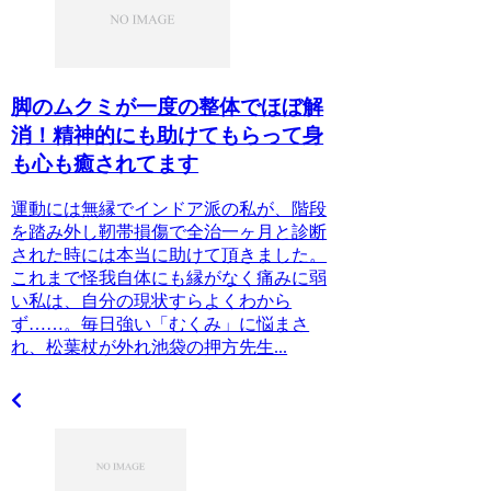
脚のムクミが一度の整体でほぼ解
消！精神的にも助けてもらって身
も心も癒されてます
運動には無縁でインドア派の私が、階段
を踏み外し靭帯損傷で全治一ヶ月と診断
された時には本当に助けて頂きました。
これまで怪我自体にも縁がなく痛みに弱
い私は、自分の現状すらよくわから
ず……。毎日強い「むくみ」に悩まさ
れ、松葉杖が外れ池袋の押方先生...