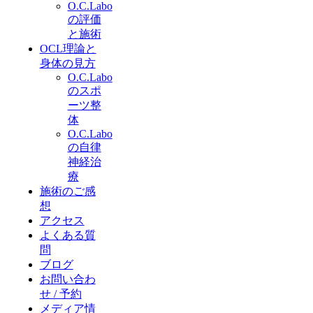
O.C.Labo
の評価
と施術
OCL理論と
身体の見方
O.C.Labo
のスポ
ーツ整
体
O.C.Labo
の自律
神経治
療
施術のご感
想
アクセス
よくある質
問
ブログ
お問い合わ
せ / 予約
メディア情