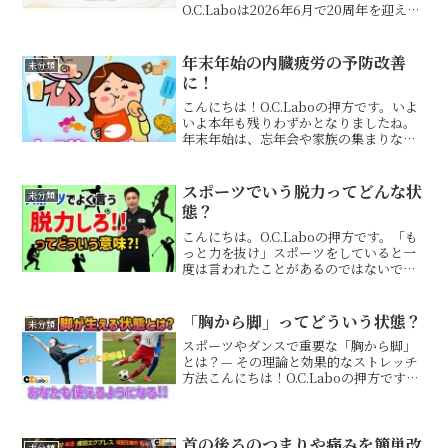
O.C.Laboは2026年6月で20周年を迎えま
す。ここまで続けてこられたのは、通っ
てくださった皆さま、応援してくださっ
た皆さまのおかげです。本当にありがと
年末年始の内臓疲労の予防改善
未分類
うござ...
に！
こんにちは！O.C.Laboの押方です。いよ
いよ本年も残りわずかとなりましたね。
年末年始は、忘年会や家族の集まりなど
で食べ過ぎ・飲み過ぎが続きやすい時期
です。「お腹が重い」「体がだるい」
「寝ても疲れが抜けない」そんな不調を
スポーツでいう脱力ってどんな状
未分類
感じている方は、内...
態？
こんにちは。O.C.Laboの押方です。「も
っと力を抜け」スポーツをしていると一
度は言われたことがあるのではないでし
ょうか？ですが意外と誤解しているの
が、脱力＝完全に力を抜くこと。それだ
と“弛緩”です。例えるならスマホの電源
「胸から脚」ってどういう状態？
未分類
が切れている状態...
スポーツやダンスで重要な「胸から脚」
とは？— その理論と効果的なストレッチ
方法こんにちは！O.C.Laboの押方です。
今回は、スポーツやダンスの指導でよく
耳にする「胸から脚を使う」という動き
について解説します。「胸から脚が生え
ているように動...
首の後ろのつまりや痛みを簡単改