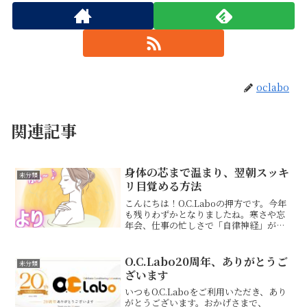
oclabo
関連記事
身体の芯まで温まり、翌朝スッキ
未分類
リ目覚める方法
こんにちは！O.C.Laboの押方です。今年
も残りわずかとなりましたね。寒さや忘
年会、仕事の忙しさで「自律神経」が乱
れがちなこの時期。「疲れが取れない」
「寝つきが悪い」と感じていませんか？
そんな時は、湯船に浸かってリラックス
O.C.Labo20周年、ありがとうご
未分類
するのが一番です...
ざいます
いつもO.C.Laboをご利用いただき、あり
がとうございます。おかげさまで、