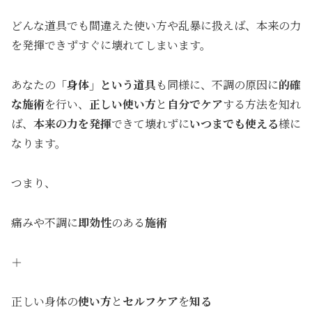
どんな道具でも間違えた使い方や乱暴に扱えば、本来の力
を発揮できずすぐに壊れてしまいます。
あなたの
「身体」という道具
も同様に、不調の原因に
的確
な施術
を行い、
正しい使い方
と
自分でケア
する方法を知れ
ば、
本来の力を発揮
できて壊れずに
いつまでも使える
様に
なります。
つまり、
痛みや不調に
即効性
のある
施術
＋
正しい身体の
使い方
と
セルフケア
を
知る