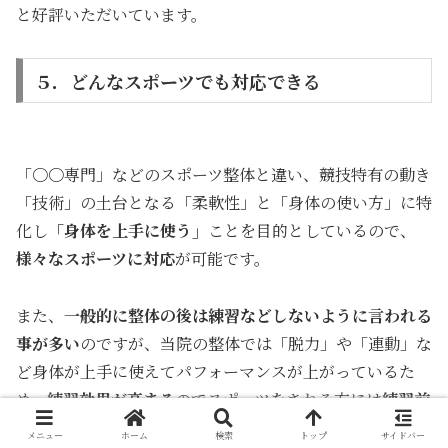
と好評いただいています。
５．どんなスポーツでも対応できる
「〇〇専門」などのスポーツ整体と違い、競技特有の動き
「技術」の土台となる「柔軟性」と「身体の使い方」に特
化し
「身体を上手に使う」
ことを目的としているので、
様々なスポーツに対応
が可能です。
また、
一般的に整体の後は練習などしないように言われる
事が多い
のですが、当院の整体では「脱力」や「連動」な
ど身体が上手に使えてパフォーマンスが上がっているた
め、
練習効果が高まる
のでスポーツをされる方には
練習前
のご来院をオススメ
しております。
メニュー
ホーム
検索
トップ
サイドバー