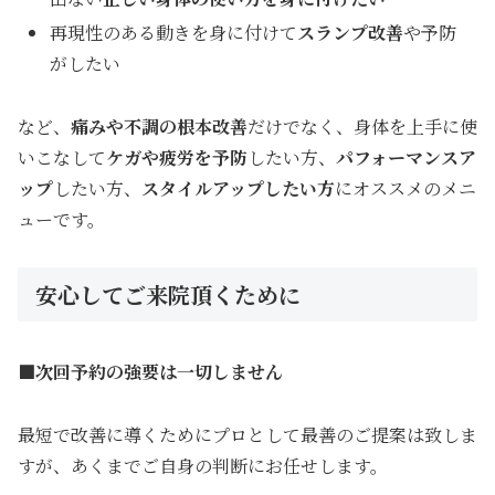
再現性のある動きを身に付けて
スランプ改善
や予防
がしたい
など、
痛みや不調の根本改善
だけでなく、身体を上手に使
いこなして
ケガ
や疲労を予防
したい方、
パフォーマンスア
ップ
したい方、
スタイルアップしたい
方
にオススメのメニ
ューです。
安心してご来院頂くために
■次回予約の強要は一切しません
最短で改善に導くためにプロとして最善のご提案は致しま
すが、あくまでご自身の判断にお任せします。