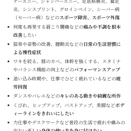
ナーズニー、ジャンパーズニー、足底筋膜炎、鵞足
炎、シンスプリント、グロインペイン、シーバー病
（セーバー病）などの
スポーツ障害、スポーツ外傷
何度も再発する肩こり腰痛などの
痛みや不調を根本
改善
したい
猫背や姿勢の改善、腱鞘炎などの
日常の生活習慣に
よる慢性症状
ワキを絞る、膝のカベ、体幹を強くする、スタミナ
やバランス機能の向上などの
パフォーマンスアップ
追い込み時期や、仕事でひどく疲れているなどの
疲
労回復
ダンスやバレエなどの
キレのある動きや綺麗な所作
くびれ、ヒップアップ、バストアップ、美脚など
ボデ
ィーラインをきれいにしたい
力仕事やデスクワークなど普段の生活で疲れや痛みの
出ない
正しい身体の使い方を身に付けたい