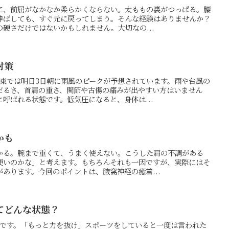
に、前屈がなかなか柔らかくならない。太ももの裏がつっぱる。腰
伸ばしても、すぐ元に戻ってしまう。そんな経験はありませんか？
硬さだけではないかもしれません。大切なの...
対策
関東では明日3日朝に雨風のピークが予想されています。雨や台風の
だるさ、首肩の重さ、関節や古傷の痛みが出やすい方はいません
呼ばれる状態です。低気圧になると、身体は...
かも
かる。腕まで重くて、うまく使えない。こうした肩の不調がある
硬いのかな」と考えます。もちろんそれも一因ですが、実際にはそ
あります。今回のポイントは、腋窩神経の癒着...
てどんな状態？
の押方です。「もっと力を抜け」スポーツをしていると一度は言われた