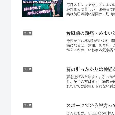
毎日ストレッチをしているの
が丸まって苦しい。頑張って
実は前屈が硬い原因は、筋肉の
台風前の頭痛・めまい
未分類
今夜から台風6号が近づき、
前になると、頭痛、めまい、
か？これは、いわゆる気象病と
肩の引っかかりは神経
未分類
肩を上げると詰まる。引っか
と、多くの方はまず「筋肉が
れだけでは説明しきれない肩が
スポーツでいう脱力っ
未分類
こんにちは。O.C.Labo