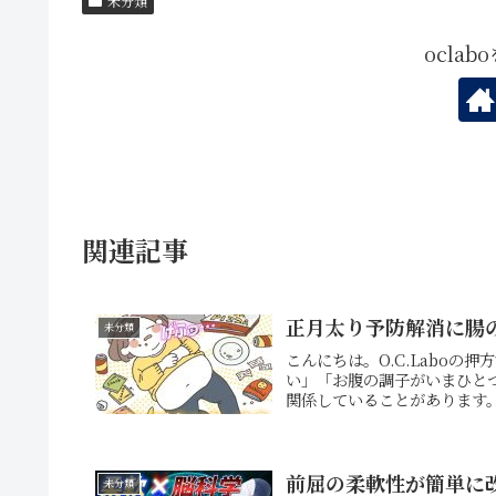
未分類
ocla
関連記事
正月太り予防解消に腸
未分類
こんにちは。O.C.Labo
い」「お腹の調子がいまひと
関係していることがあります。
前屈の柔軟性が簡単に
未分類