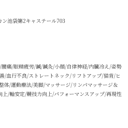
カン池袋第2キャステール703
り/腰痛/眼精疲労/鍼/鍼灸/小顔/自律神経/内臓冷え/姿勢
改善/血行不良/ストレートネック/リフトアップ/猫背/ヒ
ツ整体/運動療法/美脚/マッサージ/リンパマッサージ＆
向上/軸安定/競技力向上/パフォーマンスアップ/再現性