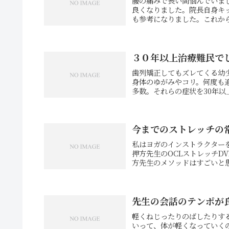
腰の痛みで長い間悩んでいまし
良くなりました。院長自身キ
も参考になりました。これから
３０年以上治療難民で
歯列矯正してもズレてくる幼
身体のゆがみやコリ。何度も
多数。それらの症状を30年以
今までのストレッチの
私はヨガのインストラクター
押方先生のOCLストレッチDV
方先生のメソッドはすごいと思
先生の会話のテンポが
軽くねじったりのばしたりす
いって、体が軽くなっていく