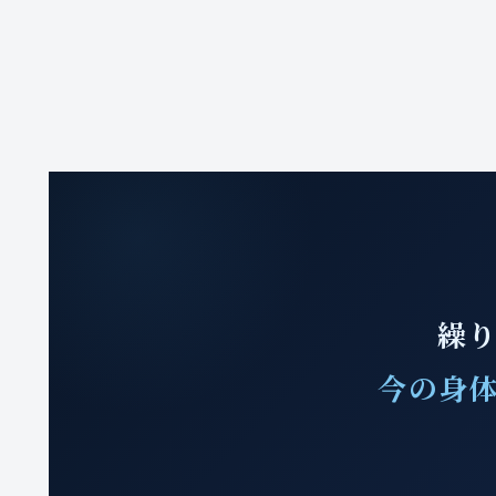
繰り
今の身体