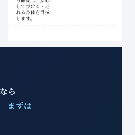
みなら
、 まずは