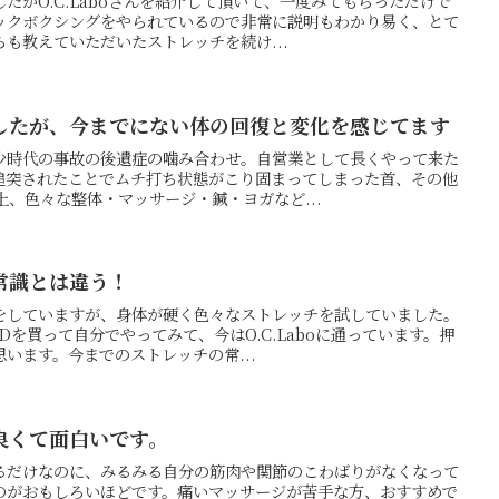
たがO.C.Laboさんを紹介して頂いて、一度みてもらっただけで
ックボクシングをやられているので非常に説明もわかり易く、とて
も教えていただいたストレッチを続け...
したが、今までにない体の回復と変化を感じてます
少時代の事故の後遺症の噛み合わせ。自営業として長くやって来た
追突されたことでムチ打ち状態がこり固まってしまった首、その他
上、色々な整体・マッサージ・鍼・ヨガなど...
常識とは違う！
をしていますが、身体が硬く色々なストレッチを試していました。
Dを買って自分でやってみて、今はO.C.Laboに通っています。押
います。今までのストレッチの常...
良くて面白いです。
るだけなのに、みるみる自分の筋肉や関節のこわばりがなくなって
のがおもしろいほどです。痛いマッサージが苦手な方、おすすめで