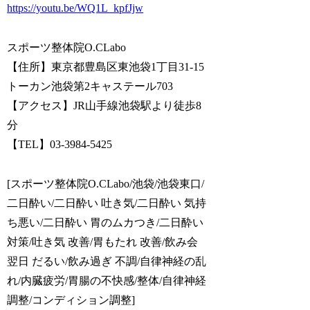
https://youtu.be/WQ1L_kpfJjw
スポーツ整体院O.CLabo
【住所】東京都豊島区東池袋1丁目31-15
トーカン池袋第2キャステール703
【アクセス】JR山手線池袋駅より徒歩8
分
【TEL】03-3984-5425
[スポーツ整体院O.CLabo/池袋/池袋東口/
二日酔い/二日酔い 吐き気/二日酔い 気持
ち悪い/二日酔い 胃のムカつき/二日酔い
対策/吐き気 改善/胃もたれ 改善/飲み会
翌日 だるい/飲み過ぎ 不調/自律神経の乱
れ/内臓疲労/胃腸の不快感/整体/自律神経
調整/コンディション調整]