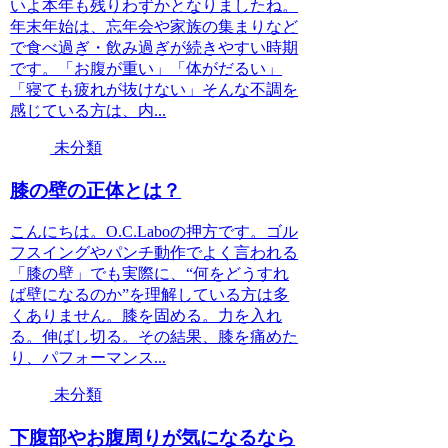
いよ本年も残りわずかとなりましたね。
年末年始は、忘年会や家族の集まりなど
で食べ過ぎ・飲み過ぎが続きやすい時期
です。「お腹が重い」「体がだるい」
「寝ても疲れが抜けない」そんな不調を
感じている方は、内...
未分類
膝の壁の正体とは？
こんにちは。O.C.Laboの押方です。ゴル
フスイングやパンチ動作でよく言われる
「膝の壁」でも実際に、“何をどうすれ
ば壁になるのか”を理解している方は多
くありません。膝を固める。力を入れ
る。伸ばし切る。その結果、膝を痛めた
り、パフォーマンス...
未分類
下腹部やお腹周りが気になるなら