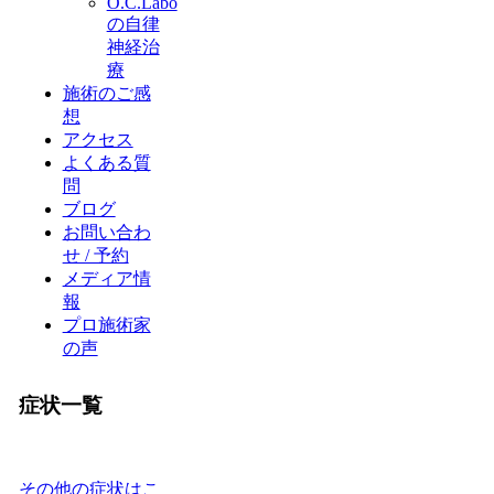
O.C.Labo
の自律
神経治
療
施術のご感
想
アクセス
よくある質
問
ブログ
お問い合わ
せ / 予約
メディア情
報
プロ施術家
の声
症状一覧
その他の症状はこ