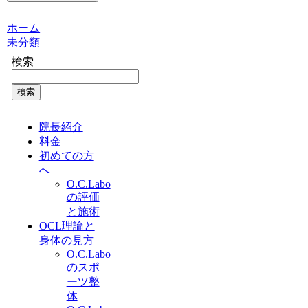
ホーム
未分類
検索
検索
院長紹介
料金
初めての方
へ
O.C.Labo
の評価
と施術
OCL理論と
身体の見方
O.C.Labo
のスポ
ーツ整
体