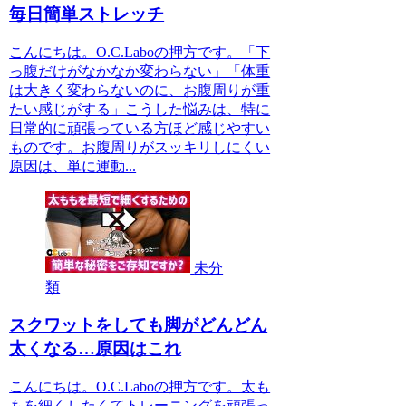
毎日簡単ストレッチ
こんにちは。O.C.Laboの押方です。「下
っ腹だけがなかなか変わらない」「体重
は大きく変わらないのに、お腹周りが重
たい感じがする」こうした悩みは、特に
日常的に頑張っている方ほど感じやすい
ものです。お腹周りがスッキリしにくい
原因は、単に運動...
未分
類
スクワットをしても脚がどんどん
太くなる…原因はこれ
こんにちは。O.C.Laboの押方です。太も
もを細くしたくてトレーニングを頑張っ