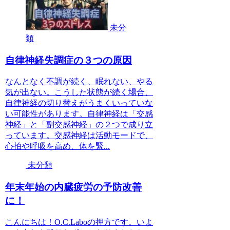
未分
類
自律神経失調症の３つの原因
なんとなく不調が続く、眠れない、やる
気が出ない。こうした状態が続く場合、
自律神経の切り替えがうまくいっていな
い可能性があります。自律神経は「交感
神経」と「副交感神経」の２つで成り立
っています。交感神経は活動モードで、
心拍や呼吸を高め、体を緊...
未分類
年末年始の内臓疲労の予防改善
に！
こんにちは！O.C.Laboの押方です。いよ