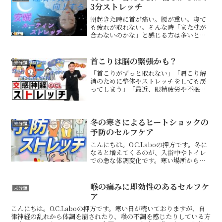
3分ストレッチ
朝起きた時に首が痛い。腰が重い。寝て
も疲れが取れない。そんな時「また枕が
合わないのかな」と感じる方は多いと思
います。気づけば家に枕が何個もある高
い枕を買ったのに、結局しっくりこない
マットレスを変えても、朝のつらさが残
首こりは脳の緊張かも？
未分類
るもちろん寝具選びは大切...
「首こりがずっと取れない」「肩こり解
消のために整体やストレッチをしても戻
ってしまう」「最近、眼精疲労や不眠改
善を意識しているのにスッキリしない」
そんなお悩みはありませんか？首こり改
善や慢性肩こりの原因は、筋肉そのもの
だけとは限りません。実は...
冬の寒さによるヒートショックの
未分類
予防のセルフケア
こんにちは。O.C.Laboの押方です。冬に
なると増えてくるのが、入浴中やトイレ
での急な体調変化です。寒い場所から暖
かい場所へ、またその逆へ。この急激な
温度差が体に大きな負担をかける状態を
「ヒートショック」と呼びます。ヒート
喉の痛みに即効性のあるセルフケ
未分類
ショックというと...
ア
こんにちは。O.C.Laboの押方です。寒い日が続いておりますが、自
律神経の乱れから体調を崩されたり、喉の不調を感じたりしている方